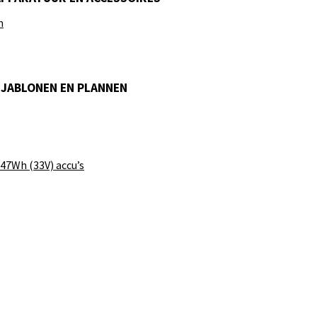
n
SJABLONEN EN PLANNEN
47Wh (33V) accu’s