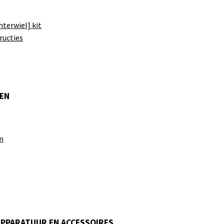
hterwiel] kit
ructies
EN
m
APPARATUUR EN ACCESSOIRES