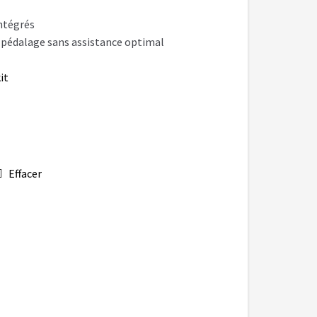
879,00 €
ntégrés
 pédalage sans assistance optimal
it
Effacer