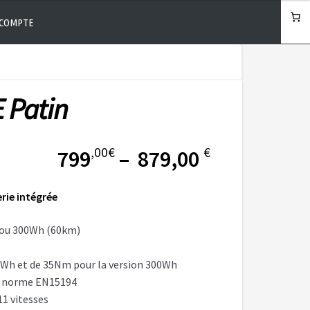
COMPTE
 Patin
,00
€
€
Plage
799
–
879,00
de
rie intégrée
prix :
 ou 300Wh (60km)
,00
799
€
 Wh et de 35Nm pour la version 300Wh
e norme EN15194
à
1 vitesses