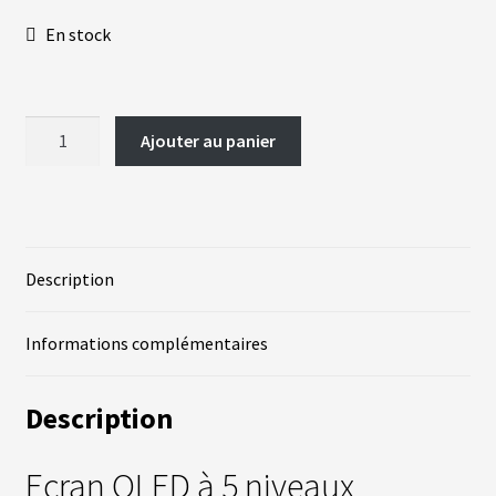
En stock
A
C
T
U
A
L
quantité
Ajouter au panier
I
de
T
É
Ecran
S
type
OLED
L
Description
A
N
G
U
Informations complémentaires
E
S
Description
vrir
M
O
T
Ecran OLED à 5 niveaux
enu
E