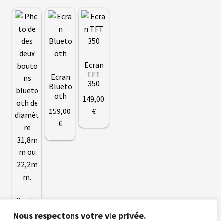
B
A
T
T
E
R
I
Ecran
E
TFT
Ecran
S
350
Blueto
T
R
oth
149
,00
A
159
,00
€
P
È
€
Z
E
C
H
A
R
G
Bouto
E
n
U
Nous respectons votre vie privée.
Blueto
R