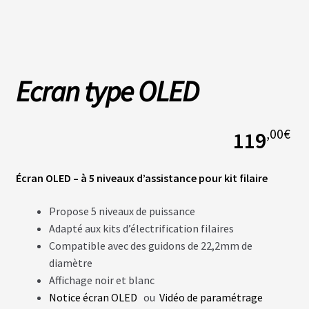
L
A
S
O
Ecran type OLED
C
I
É
T
É
,00
€
119
N
Écran OLED
– à
5 niveaux d’assistance pour kit filaire
O
S
B
Propose 5 niveaux de puissance
O
U
Adapté aux kits d’électrification filaires
T
Compatible avec
des
guidons
de
22,2mm de
I
Q
diamètre
U
E
Affichage noir et blanc
S
Notice écran OLED
ou
Vidéo de paramétrage