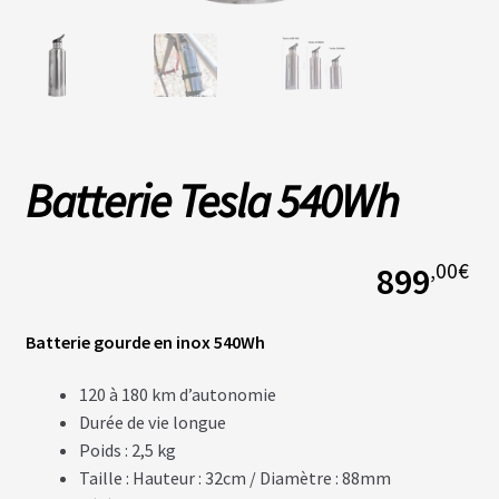
L
A
S
O
C
I
É
Batterie Tesla 540Wh
T
É
,00
€
899
N
O
S
B
Batterie gourde en inox 540Wh
O
U
T
120 à 180 km d’autonomie
I
Q
Durée de vie longue
U
Poids : 2,5 kg
E
S
Taille : Hauteur : 32cm / Diamètre : 88mm