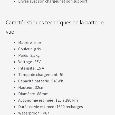
Livrée avec son chargeur et son support
B
A
T
T
Caractéristiques techniques de la batterie
E
R
vae
I
E
S
Matière : inox
T
Couleur : gris
R
A
Poids : 2,5kg
P
Voltage : 36V
È
Z
Intensité : 15 A
E
Temps de chargement : 5h
Capacité batterie : 540Wh
C
Hauteur : 32cm
H
Diamètre : 88mm
A
R
Autonomie estimée : 120 à 180 km
G
E
Durée de vie estimée : 1600 recharges
U
Waterproof : IP67
R