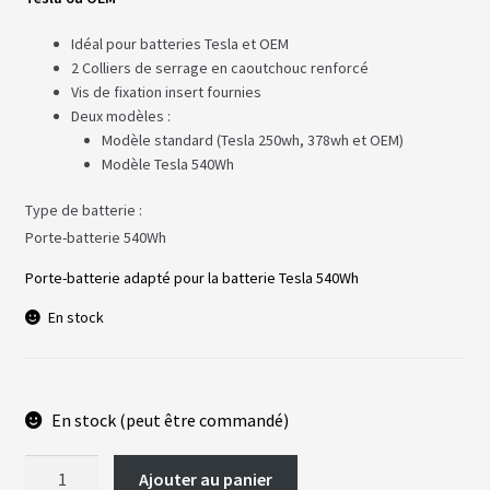
fant
U
R
Idéal pour batteries Tesla et OEM
S
2 Colliers de serrage en caoutchouc renforcé
Vis de fixation insert fournies
vrir
B
Deux modèles :
A
Modèle standard (Tesla 250wh, 378wh et OEM)
T
enu
Modèle Tesla 540Wh
T
fant
E
R
Type de batterie
I
E
Porte-batterie 540Wh
S
Porte-batterie adapté pour la batterie Tesla 540Wh
vrir
En stock
É
Q
U
enu
I
fant
P
E
En stock (peut être commandé)
M
E
N
quantité
T
Ajouter au panier