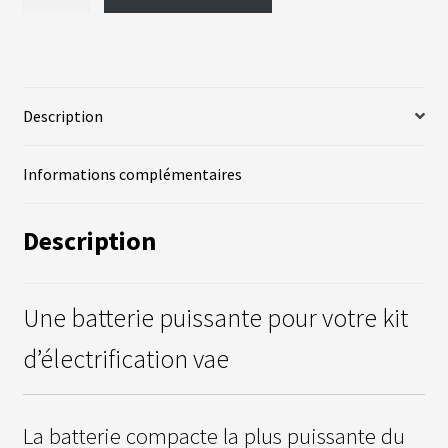
de
S
Batterie
Tesla
vrir
S
540Wh
U
P
enu
P
Description
fant
O
R
T
Informations complémentaires
S
Description
M
O
T
E
U
Une batterie puissante pour votre kit
R
S
R
d’électrification vae
O
U
E
A
V
La batterie compacte la plus puissante du
A