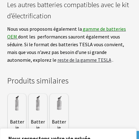
Les autres batteries compatibles avec le kit
S
E
R
d’électrification
V
I
Nous vous proposons également la
gamme de batteries
C
E
OEM
dont les performances sauront également vous
S
séduire. Si le format des batteries TESLA vous convient,
mais que vous n’avez pas besoin d’une si grande
C
autonomie, explorez le
reste de la gamme TESLA
.
H
O
I
S
Produits similaires
I
R
S
O
N
K
I
T
Batter
Batter
Batter
ie
ie
ie
Tesla
Tesla
Tesla
C
Nous respectons votre vie privée.