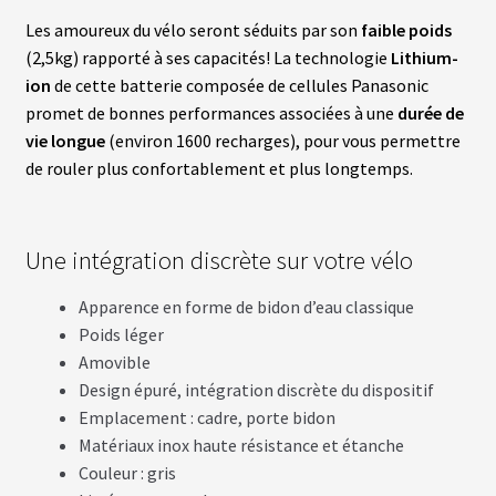
T
T
Les amoureux du vélo seront séduits par son
faible poids
E
(2,5kg) rapporté à ses capacités! La technologie
Lithium-
R
I
ion
de cette batterie composée de cellules Panasonic
E
promet de bonnes performances associées à une
durée de
S
T
vie longue
(environ 1600 recharges), pour vous permettre
E
de rouler plus confortablement et plus longtemps.
S
L
A
Une intégration discrète sur votre vélo
B
A
Apparence en forme de bidon d’eau classique
T
T
Poids léger
E
R
Amovible
I
Design épuré, intégration discrète du dispositif
E
S
Emplacement : cadre, porte bidon
O
Matériaux inox haute résistance et étanche
E
M
Couleur : gris