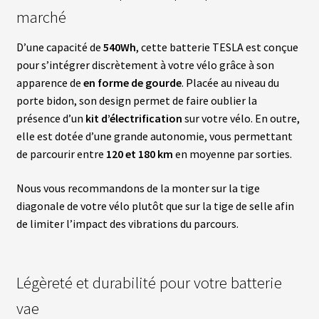
N
marché
T
D’une capacité de
540Wh
, cette batterie TESLA est conçue
pour s’intégrer discrètement à votre vélo grâce à son
M
O
apparence de
en forme de gourde
. Placée au niveau du
T
E
porte bidon, son design permet de faire oublier la
U
présence d’un
kit d’électrification
sur votre vélo. En outre,
R
S
elle est dotée d’une grande autonomie, vous permettant
R
de parcourir entre
120 et 180 km
en moyenne par sorties.
O
U
E
Nous vous recommandons de la monter sur la tige
A
R
diagonale de votre vélo plutôt que sur la tige de selle afin
R
de limiter l’impact des vibrations du parcours.
I
È
R
E
Légèreté et durabilité pour votre batterie
B
vae
A