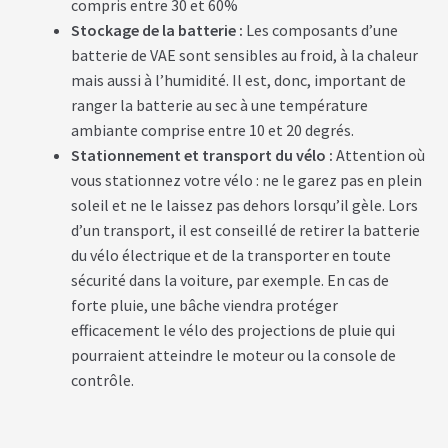
compris entre 30 et 60%
Stockage de la batterie :
Les composants d’une
C
batterie de VAE sont sensibles au froid, à la chaleur
Â
mais aussi à l’humidité. Il est, donc, important de
B
L
ranger la batterie au sec à une température
E
ambiante comprise entre 10 et 20 degrés.
S
Stationnement et transport du vélo :
Attention où
vous stationnez votre vélo : ne le garez pas en plein
A
soleil et ne le laissez pas dehors lorsqu’il gèle. Lors
C
C
d’un transport, il est conseillé de retirer la batterie
E
du vélo électrique et de la transporter en toute
S
S
sécurité dans la voiture, par exemple. En cas de
O
forte pluie, une bâche viendra protéger
I
R
efficacement le vélo des projections de pluie qui
E
S
pourraient atteindre le moteur ou la console de
contrôle.
N
O
S