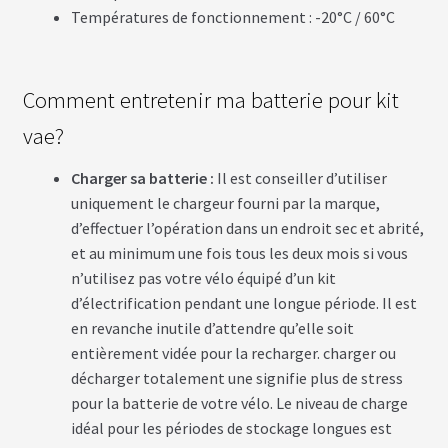
S
Températures de fonctionnement : -20°C / 60°C
É
C
Comment entretenir ma batterie pour kit
R
A
vae?
N
S
/
Charger sa batterie :
Il est conseiller d’utiliser
C
uniquement le chargeur fourni par la marque,
O
M
d’effectuer l’opération dans un endroit sec et abrité,
P
T
et au minimum une fois tous les deux mois si vous
E
n’utilisez pas votre vélo équipé d’un kit
U
R
d’électrification pendant une longue période. Il est
S
en revanche inutile d’attendre qu’elle soit
entièrement vidée pour la recharger. charger ou
P
décharger totalement une signifie plus de stress
N
pour la batterie de votre vélo. Le niveau de charge
E
U
idéal pour les périodes de stockage longues est
S