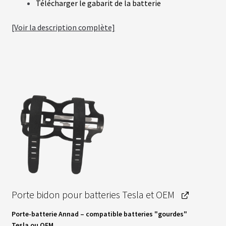
Télécharger le gabarit de la batterie
A
C
[Voir la description complète]
T
U
A
L
I
T
É
S
L
A
N
G
U
E
S
Porte bidon pour batteries Tesla et OEM
vrir
M
O
P
orte-batterie Annad
–
compatible batteries "gourdes"
T
enu
E
Tesla
ou
OEM