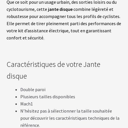
Que ce soit pour un usage urbain, des sorties loisirs ou du
N
T
cyclotourisme, cette
jante disque
combine légèreté et
robustesse pour accompagner tous les profils de cyclistes.
Elle permet de tirer pleinement parti des performances de
M
votre kit d’assistance électrique, tout en garantissant
O
T
confort et sécurité.
E
U
R
S
R
Caractéristiques de votre Jante
O
U
E
disque
A
R
R
Double paroi
I
È
Plusieurs tailles disponibles
R
Mach1
E
N’hésitez pas à sélectionner la taille souhaitée
pour découvrir les caractéristiques techniques de la
B
référence.
A