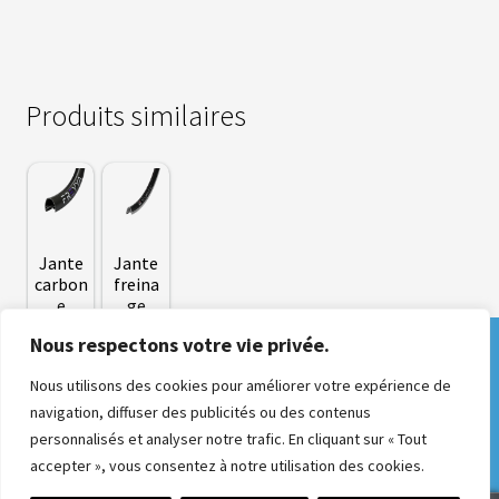
T
T
E
R
I
E
Produits similaires
S
T
E
S
L
A
Jante
Jante
B
carbon
freina
A
e
ge
T
FREYY
patin
T
Nous respectons votre vie privée.
E
A
Derniers jours pour commander un kit et
99
,00
€
R
le faire installer pendant la Semaine Fédérale
I
350
,00
Nous utilisons des cookies pour améliorer votre expérience de
E
à Château-Gontier du 2 au 9 août ! Bénéficiez
€
Ce
navigation, diffuser des publicités ou des contenus
S
d'offres exceptionnelles pour l'événement.
O
produit
personnalisés et analyser notre trafic. En cliquant sur « Tout
E
Ignorer
a
accepter », vous consentez à notre utilisation des cookies.
M
plusieurs