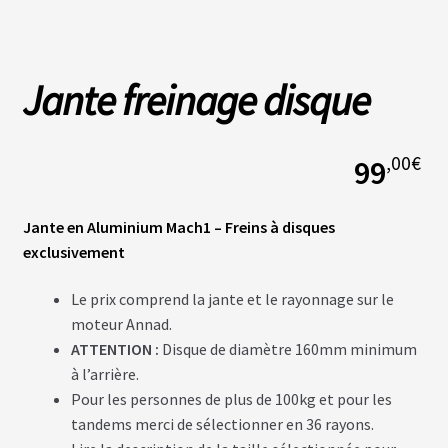
L
A
Jante freinage disque
S
O
C
I
É
,00
€
99
T
É
Jante en Aluminium Mach1 – Freins à disques
N
exclusivement
O
S
B
Le prix comprend la jante et le rayonnage sur le
O
moteur Annad.
U
T
ATTENTION :
Disque de diamètre 160mm minimum
I
Q
à l’arrière.
U
Pour les personnes de plus de 100kg et pour les
E
S
tandems merci de sélectionner en 36 rayons.