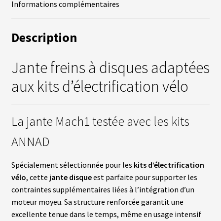
Informations complémentaires
fant
U
R
S
Description
vrir
B
A
Jante freins à disques adaptées
T
enu
T
aux kits d’électrification vélo
fant
E
R
I
E
S
La jante Mach1 testée avec les kits
ANNAD
vrir
É
Q
U
enu
Spécialement sélectionnée pour les
kits d’électrification
I
fant
P
vélo
, cette
jante disque
est parfaite pour supporter les
E
contraintes supplémentaires liées à l’intégration d’un
M
E
moteur moyeu. Sa structure renforcée garantit une
N
excellente tenue dans le temps, même en usage intensif
T