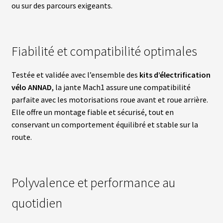
S
ou sur des parcours exigeants.
vrir
S
U
Fiabilité et compatibilité optimales
P
enu
P
fant
O
R
Testée et validée avec l’ensemble des
kits d’électrification
T
vélo ANNAD
, la jante Mach1 assure une compatibilité
S
parfaite avec les motorisations roue avant et roue arrière.
Elle offre un montage fiable et sécurisé, tout en
M
conservant un comportement équilibré et stable sur la
O
T
route.
E
U
R
S
R
Polyvalence et performance au
O
U
E
quotidien
A
V
A