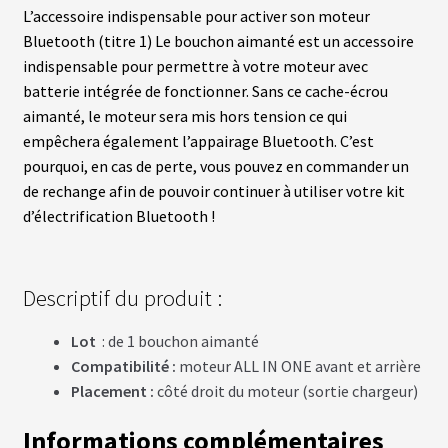
fant
U
L’accessoire indispensable pour activer son moteur
R
Bluetooth (titre 1) Le bouchon aimanté est un accessoire
S
indispensable pour permettre à votre moteur avec
batterie intégrée de fonctionner.
Sans ce cache-écrou
vrir
B
aimanté, le moteur sera mis hors tension ce qui
A
T
empêchera également l’appairage Bluetooth.
C’est
enu
T
pourquoi, en cas de perte, vous pouvez en commander un
fant
E
R
de rechange afin de pouvoir continuer à utiliser votre kit
I
d’électrification
Bluetooth
!
E
S
vrir
É
Descriptif du produit :
Q
U
enu
Lot
: de 1 bouchon aimanté
I
fant
P
Compatibilité :
moteur ALL IN ONE avant et arrière
E
M
Placement :
côté droit du moteur (sortie chargeur)
E
N
Informations complémentaires
T