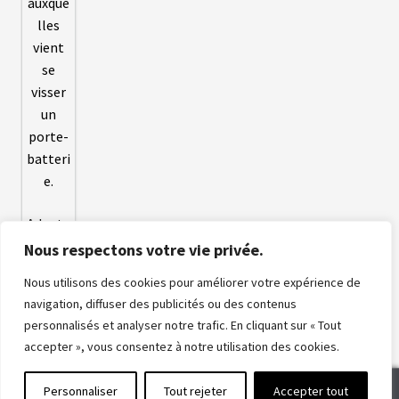
B
A
T
T
E
R
I
E
S
T
R
A
P
È
Adapta
Z
teur de
E
Nous respectons votre vie privée.
porte-
bidon
Nous utilisons des cookies pour améliorer votre expérience de
C
10
,00
€
navigation, diffuser des publicités ou des contenus
H
personnalisés et analyser notre trafic. En cliquant sur « Tout
A
R
accepter », vous consentez à notre utilisation des cookies.
G
E
U
0
Personnaliser
Tout rejeter
Accepter tout
R