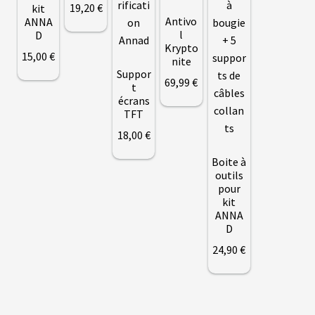
19
,20
€
kit
N
Antivo
ANNA
T
l
D
Krypto
15
,00
€
nite
M
Suppor
O
69
,99
€
t
T
E
écrans
U
TFT
R
S
18
,00
€
R
O
Boite à
U
Ce
outils
E
produit
pour
A
R
kit
a
R
ANNA
plusieurs
I
D
È
variations.
R
24
,90
€
Les
E
options
peuvent
B
être
A