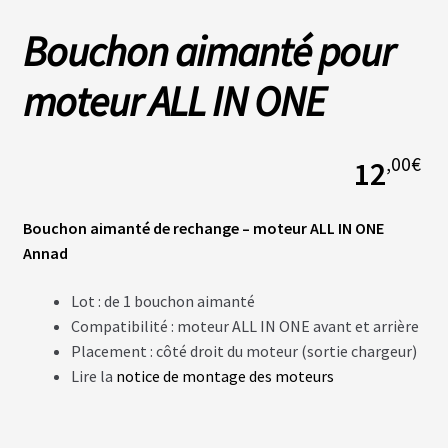
Bouchon aimanté pour
L
A
moteur ALL IN ONE
S
O
C
I
É
,00
€
12
T
É
Bouchon aimanté de rechange
–
moteur ALL IN ONE
N
Annad
O
S
B
Lot : de 1 bouchon aimanté
O
Compatibilité : moteur ALL IN ONE avant et arrière
U
T
Placement : côté droit du moteur (sortie chargeur)
I
Q
Lire la
notice de montage des moteurs
U
E
S