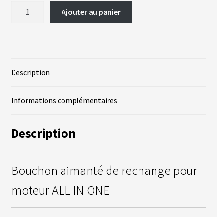
quantité
Ajouter au panier
A
de
C
Bouchon
T
U
aimanté
A
pour
L
I
moteur
T
Description
É
ALL
S
IN
Informations complémentaires
ONE
L
A
Description
N
G
U
E
S
Bouchon aimanté de rechange pour
vrir
moteur ALL IN ONE
M
O
T
enu
E