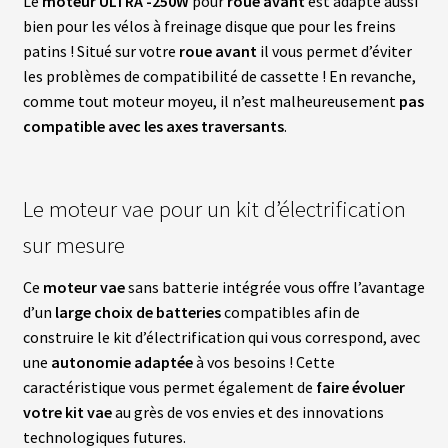
Le
moteur ULTRA -250W
pour
roue avant
est adapté aussi
S
bien pour les vélos à freinage disque que pour les freins
patins ! Situé sur votre
roue avant
il vous permet d’éviter
vrir
S
les problèmes de compatibilité de cassette ! En revanche,
U
P
comme tout moteur moyeu, il n’est malheureusement
pas
enu
P
compatible avec les axes traversants
.
fant
O
R
T
S
Le moteur vae pour un kit d’électrification
M
sur mesure
O
T
Ce
moteur vae
sans batterie intégrée vous offre l’avantage
E
U
d’un
large choix de batteries
compatibles afin de
R
S
construire le kit d’électrification qui vous correspond, avec
R
une
autonomie adaptée
à vos besoins ! Cette
O
U
caractéristique vous permet également de
faire évoluer
E
votre kit vae
au grès de vos envies et des innovations
A
V
technologiques futures.
A