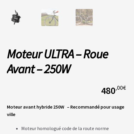
L
A
S
O
C
I
É
Moteur ULTRA – Roue
T
É
Avant – 250W
N
O
S
,00
€
480
B
O
U
T
Moteur avant hybride 250W – Recommandé pour usage
I
Q
ville
U
E
S
Moteur homologué code de la route norme