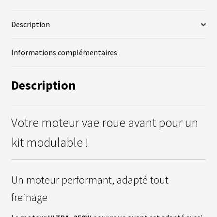
fant
U
-
R
Roue
S
Description
Avant
-
vrir
B
Informations complémentaires
250W
A
T
enu
T
fant
E
Description
R
I
E
S
Votre moteur vae roue avant pour un
vrir
kit modulable !
É
Q
U
enu
I
fant
P
Un moteur performant, adapté tout
E
M
freinage
E
N
T