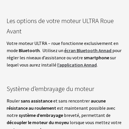
N
T
Les options de votre moteur ULTRA Roue
M
Avant
O
T
E
Votre moteur ULTRA – roue fonctionne exclusivement en
U
R
mode
Bluetooth
. Utilisez un
écran Bluetooth Annad
pour
S
régler les niveaux d’assistance ou votre
smartphone
sur
R
O
lequel vous aurez installé
l’application Annad
.
U
E
A
R
R
Système d’embrayage du moteur
I
È
R
Rouler
sans assistance
et sans rencontrer
aucune
E
résistance au roulement
est maintenant possible avec
notre
système d’embrayage
breveté, permettant de
B
découpler le moteur du moyeu
lorsque vous mettez votre
A