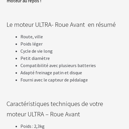
moteur au repos !
T
T
E
R
I
Le moteur ULTRA- Roue Avant en résumé
E
S
T
Route, ville
E
Poids léger
S
L
Cycle de vie long
A
Petit diamètre
Compatibilité avec plusieurs batteries
B
Adapté freinage patin et disque
A
Fourni avec le capteur de pédalage
T
T
E
R
I
Caractéristiques techniques de votre
E
S
O
moteur ULTRA – Roue Avant
E
M
Poids : 2,3kg