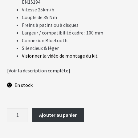
EN15194
Vitesse 25km/h
A
C
Couple de 35 Nm
T
Freins à patins ou à disques
U
A
Largeur / compatibilité cadre : 100 mm
L
I
Connexion Bluetooth
T
Silencieux & léger
É
S
Visionner la vidéo de montage du kit
[Voir la description complète]
L
A
N
En stock
G
U
E
S
quantité
Ajouter au panier
vrir
de
M
Moteur
O
T
enu
ULTRA
E