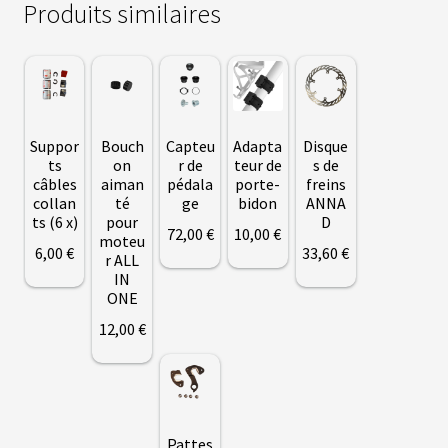
S
Produits similaires
vrir
S
U
P
enu
P
fant
O
Suppor
Bouch
Capteu
Adapta
Disque
R
T
ts
on
r de
teur de
s de
S
câbles
aiman
pédala
porte-
freins
collan
té
ge
bidon
ANNA
ts (6 x)
pour
D
72
,00
€
10
,00
€
M
moteu
6
,00
€
33
,60
€
O
r ALL
T
IN
E
Ce
ONE
U
R
produit
12
,00
€
S
a
R
O
plusieurs
U
variations.
E
A
Les
V
Pattes
A
options