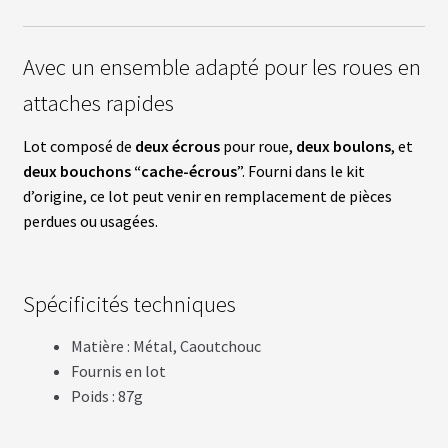
fant
U
R
S
Avec un ensemble adapté pour les
roues en
vrir
attaches rapides
B
A
T
enu
Lot composé de
deux écrous
pour roue,
deux boulons
, et
T
fant
E
deux bouchons “cache-écrous
”. Fourni dans le kit
R
d’origine, ce lot peut venir en remplacement de pièces
I
E
perdues ou usagées.
S
vrir
É
Spécificités techniques
Q
U
enu
I
Matière : Métal, Caoutchouc
fant
P
Fournis en lot
E
M
Poids : 87g
E
N
T