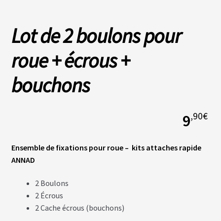
Lot de 2 boulons pour
L
A
S
O
roue + écrous +
C
I
É
bouchons
T
É
,90
€
9
N
O
S
B
Ensemble de
fixations pour
roue
–
kits
attaches rapide
O
ANNAD
U
T
I
2 Boulons
Q
U
2 Écrous
E
2 Cache écrous (bouchons)
S