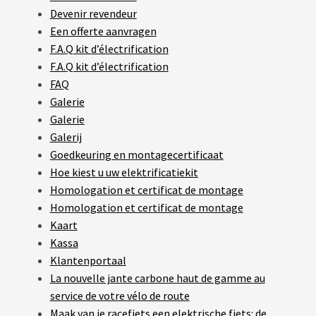
Devenir revendeur
A
Een offerte aanvragen
C
T
F.A.Q kit d’électrification
U
F.A.Q kit d’électrification
A
L
FAQ
I
Galerie
T
É
Galerie
S
Galerij
Goedkeuring en montagecertificaat
L
Hoe kiest u uw elektrificatiekit
A
Homologation et certificat de montage
N
G
Homologation et certificat de montage
U
Kaart
E
S
Kassa
Klantenportaal
vrir
La nouvelle jante carbone haut de gamme au
M
O
service de votre vélo de route
T
enu
Maak van je racefiets een elektrische fiets: de
E