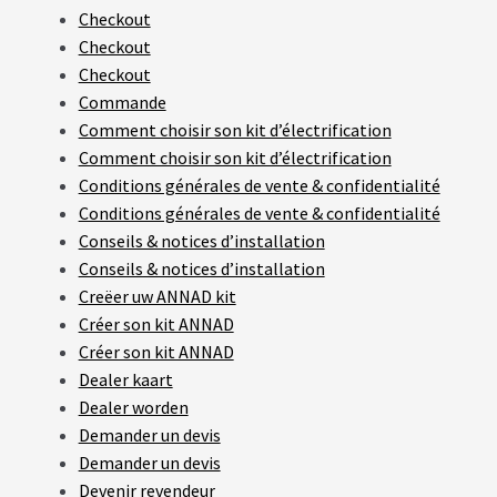
Checkout
Checkout
L
Checkout
A
S
Commande
O
Comment choisir son kit d’électrification
C
I
Comment choisir son kit d’électrification
É
Conditions générales de vente & confidentialité
T
É
Conditions générales de vente & confidentialité
Conseils & notices d’installation
Conseils & notices d’installation
N
O
Creëer uw ANNAD kit
S
Créer son kit ANNAD
B
O
Créer son kit ANNAD
U
Dealer kaart
T
I
Dealer worden
Q
U
Demander un devis
E
Demander un devis
S
Devenir revendeur