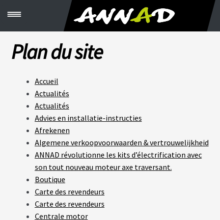
M
e
n
u
Plan du site
C
R
É
E
Accueil
R
Actualités
S
O
Actualités
N
K
Advies en installatie-instructies
I
Afrekenen
T
Algemene verkoopvoorwaarden & vertrouwelijkheid
ANNAD révolutionne les kits d’électrification avec
V
son tout nouveau moteur axe traversant.
É
L
Boutique
O
Carte des revendeurs
S
C
Carte des revendeurs
B
Centrale motor
T