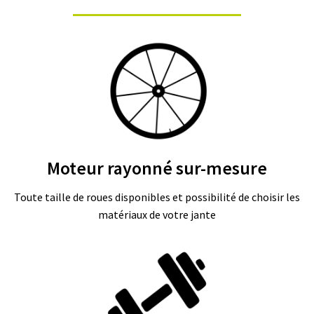
C
Â
B
L
E
S
A
C
C
Moteur rayonné sur-mesure
E
S
S
Toute taille de roues disponibles et possibilité de choisir les
O
matériaux de votre jante
I
R
E
S
N
O
S