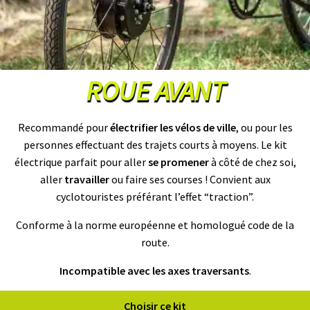
T
T
E
R
I
E
S
ROUE AVANT
T
E
S
L
Recommandé pour
électrifier les vélos de ville
, ou pour les
A
personnes effectuant des trajets courts à moyens. Le kit
électrique parfait pour aller
se promener
à côté de chez soi,
B
aller
travailler
ou faire ses courses ! Convient aux
A
T
cyclotouristes préférant l’effet “traction”.
T
E
Conforme à la norme européenne et homologué code de la
R
I
route.
E
S
O
Incompatible avec les axes traversants
.
E
M
Choisir ce kit