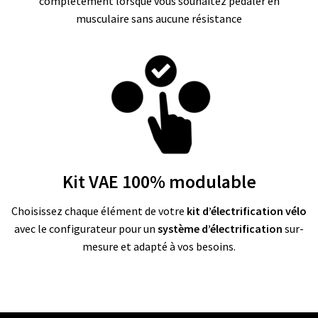
complètement lorsque vous souhaitez pédaler en
O
N
musculaire sans aucune résistance
S
E
I
L
S
&
N
O
T
I
C
E
S
Kit VAE 100% modulable
F
Choisissez chaque élément de votre
kit d’électrification vélo
.
avec le configurateur pour un
système d’électrification
sur-
A
.
mesure et adapté à vos besoins.
Q
K
I
T
D
’