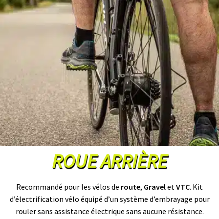
A
C
T
U
A
L
I
T
É
S
L
A
N
G
U
ROUE ARRIÈRE
E
S
Recommandé pour les vélos de
route
,
Gravel
et
VTC
. Kit
vrir
M
d’électrification vélo équipé d’un système d’embrayage pour
O
T
rouler sans assistance électrique sans aucune résistance.
enu
E