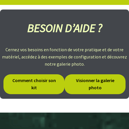
B
A
T
T
BESOIN D’AIDE ?
E
R
I
E
S
Cernez vos besoins en fonction de votre pratique et de votre
T
R
matériel, accédez à des exemples de configuration et découvrez
A
notre galerie photo.
P
È
Z
E
Comment choisir son
Visionner la galerie
kit
photo
C
H
A
R
G
E
U
R