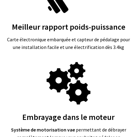
S
E
R
V
I
Meilleur rapport poids-puissance
C
E
S
Carte électronique embarquée et capteur de pédalage pour
une installation facile et une électrification dès 3.4kg
C
H
O
I
S
I
R
S
O
N
K
I
Embrayage dans le moteur
T
Système de motorisation vae
permettant de débrayer
C