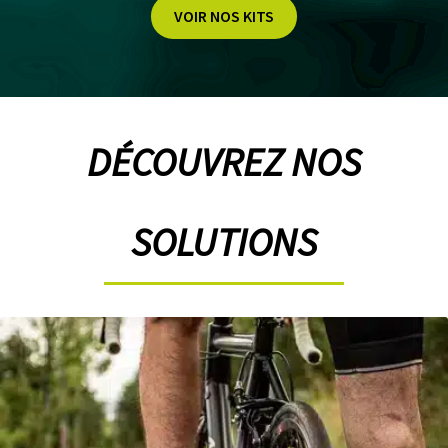
VOIR NOS KITS
L
A
S
O
C
I
DÉCOUVREZ NOS
É
T
É
SOLUTIONS
N
O
S
B
O
U
T
I
Q
U
E
S