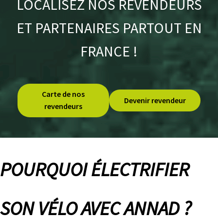
LOCALISEZ NOS REVENDEURS
S
ET PARTENAIRES PARTOUT EN
É
C
FRANCE !
R
A
N
S
/
C
Carte de nos
O
Devenir revendeur
revendeurs
M
P
T
E
U
R
S
POURQUOI ÉLECTRIFIER
P
N
E
SON VÉLO AVEC ANNAD ?
U
S