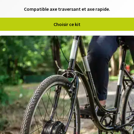
N
Compatible axe traversant et axe rapide.
T
Choisir ce kit
M
O
T
E
U
R
S
R
O
U
E
A
R
R
I
È
R
E
B
A