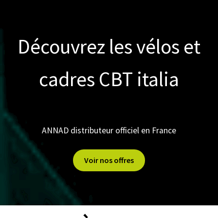
É
L
E
C
T
Découvrez les vélos et
R
I
F
I
cadres CBT italia
C
A
T
I
O
N
ANNAD distributeur officiel en France
Voir nos offres