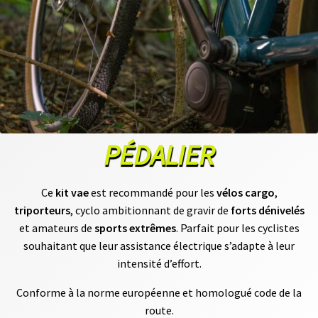
S
vrir
S
U
P
enu
P
fant
O
R
T
S
PÉDALIER
M
O
Ce
kit vae
est recommandé pour les
vélos cargo
,
T
E
triporteurs
, cyclo ambitionnant de gravir de
forts dénivelés
U
R
et amateurs de
sports extrêmes
. Parfait pour les cyclistes
S
souhaitant que leur assistance électrique s’adapte à leur
R
O
intensité d’effort.
U
E
Conforme à la norme européenne et homologué code de la
A
V
route.
A