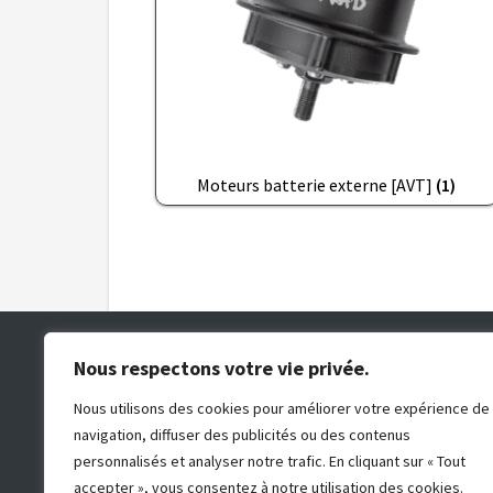
Moteurs batterie externe [AVT]
(1)
Formulaire de contact
Nous respectons votre vie privée.
Telephone : 09.80.37.11.62
Nous utilisons des cookies pour améliorer votre expérience de
Adresse postale : 8 rue des compagnons, ZA d
navigation, diffuser des publicités ou des contenus
fauvins, 05000 Gap
personnalisés et analyser notre trafic. En cliquant sur « Tout
2026 © Annad France - Réalisé par
Dahu-
accepter », vous consentez à notre utilisation des cookies.