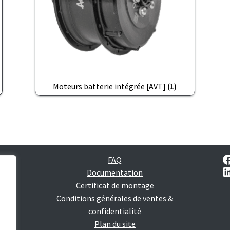
Moteurs batterie intégrée [AVT]
(1)
FAQ
Documentation
Certificat de montage
es
Conditions générales de ventes &
confidentialité
Plan du site