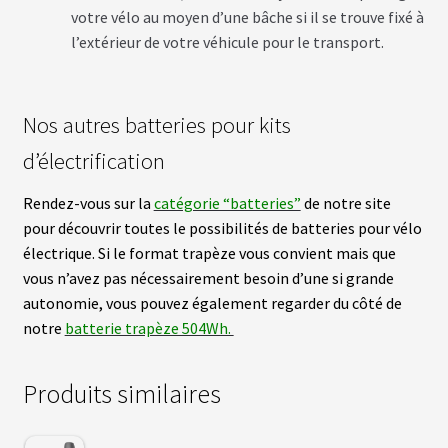
S
votre vélo au moyen d’une bâche si il se trouve fixé à
l’extérieur de votre véhicule pour le transport.
É
C
R
Nos autres batteries pour kits
A
N
S
d’électrification
/
C
Rendez-vous sur la
catégorie “batteries”
de notre site
O
M
pour découvrir toutes le possibilités de batteries pour vélo
P
T
électrique. Si le format trapèze vous convient mais que
E
vous n’avez pas nécessairement besoin d’une si grande
U
R
autonomie, vous pouvez également regarder du côté de
S
notre
batterie trapèze 504Wh.
P
Produits similaires
N
E
U
S