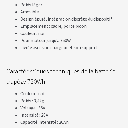
N
Poids léger
T
Amovible
Design épuré, intégration discrète du dispositif
Emplacement : cadre, porte bidon
M
O
Couleur : noir
T
E
Pour moteur jusqu’à 750W
U
Livrée avec son chargeur et son support
R
S
R
O
U
Caractéristiques techniques de la batterie
E
A
trapèze 720Wh
R
R
I
Couleur : noir
È
R
Poids : 3,4kg
E
Voltage : 36V
Intensité : 20A
B
Capacité intensité : 20Ah
A