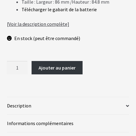
Taille : Largeur : 86 mm /Hauteur : 84.8 mm
Télécharger le gabarit de la batterie
A
C
T
[Voir la description complète]
U
A
L
En stock (peut être commandé)
I
T
É
S
quantité
Ajouter au panier
de
L
A
Batterie
N
trapèze
G
U
720Wh
E
S
Description
vrir
M
Informations complémentaires
O
T
enu
E