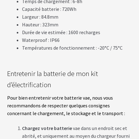
Temps de chargement : 6-8h
T
T
Capacité batterie : 720Wh
E
Largeur : 84.8mm
R
I
Hauteur : 323mm
E
Durée de vie estimée : 1600 recharges
S
T
Waterproof : IP66
E
S
Températures de fonctionnement : -20°C / 75°C
L
A
Entretenir la batterie de mon kit
B
A
d’électrification
T
T
E
Pour bien entretenir votre batterie vae, nous vous
R
recommandons de respecter quelques consignes
I
E
concernant le chargement, le stockage et le transport :
S
O
E
Chargez votre batterie
vae dans un endroit sec et
M
abrité, et uniquement au moyen du chargeur fourni