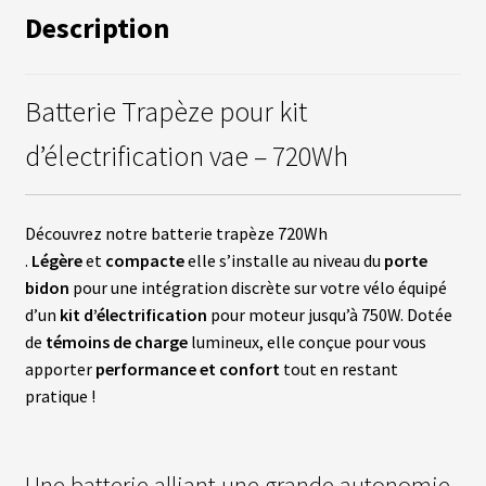
fant
U
Description
R
S
vrir
Batterie Trapèze pour kit
B
A
T
d’électrification vae – 720Wh
enu
T
fant
E
R
I
Découvrez notre batterie trapèze 720Wh
E
S
.
Légère
et
compacte
elle s’installe au niveau du
porte
bidon
pour une intégration discrète sur votre vélo équipé
vrir
d’un
kit d’électrification
pour moteur jusqu’à 750W. Dotée
É
Q
de
témoins de charge
lumineux, elle conçue pour vous
U
enu
apporter
performance et confort
tout en restant
I
fant
P
pratique !
E
M
E
N
T
Une batterie alliant une grande autonomie