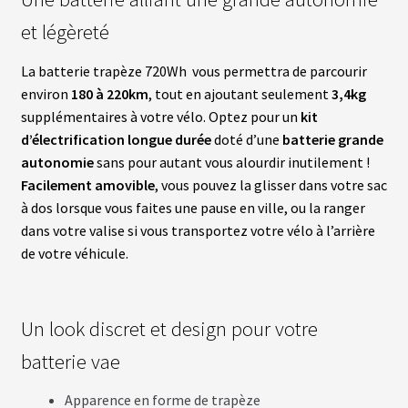
S
et légèreté
vrir
S
La batterie trapèze 720Wh vous permettra de parcourir
U
P
environ
180 à 220km
, tout en ajoutant seulement
3,4kg
enu
P
fant
supplémentaires à votre vélo. Optez pour un
kit
O
R
d’électrification
longue durée
doté d’une
batterie grande
T
autonomie
sans pour autant vous alourdir inutilement !
S
Facilement amovible
, vous pouvez la glisser dans votre sac
à dos lorsque vous faites une pause en ville, ou la ranger
M
dans votre valise si vous transportez votre vélo à l’arrière
O
T
de votre véhicule.
E
U
R
S
R
Un look discret et design pour votre
O
U
batterie vae
E
A
V
Apparence en forme de trapèze
A