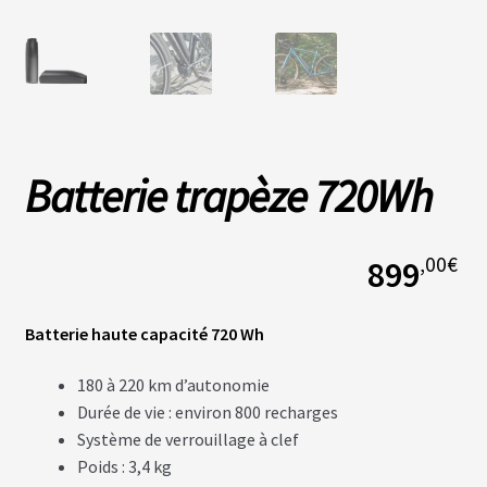
L
A
S
O
C
I
É
Batterie trapèze 720Wh
T
É
,00
€
899
N
O
S
B
Batterie haute capacité 720 Wh
O
U
T
180 à 220 km d’autonomie
I
Q
Durée de vie : environ 800 recharges
U
Système de verrouillage à clef
E
S
Poids : 3,4 kg