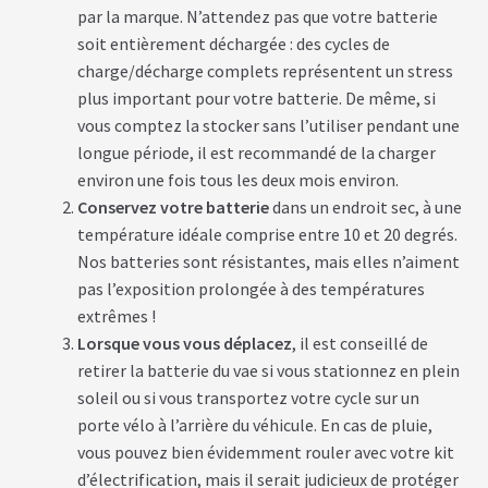
par la marque. N’attendez pas que votre batterie
B
soit entièrement déchargée : des cycles de
A
charge/décharge complets représentent un stress
T
T
plus important pour votre batterie. De même, si
E
R
vous comptez la stocker sans l’utiliser pendant une
I
longue période, il est recommandé de la charger
E
S
environ une fois tous les deux mois environ.
T
Conservez votre batterie
dans un endroit sec, à une
R
A
température idéale comprise entre 10 et 20 degrés.
P
Nos batteries sont résistantes, mais elles n’aiment
È
Z
pas l’exposition prolongée à des températures
E
extrêmes !
Lorsque vous vous déplacez
, il est conseillé de
C
retirer la batterie du vae si vous stationnez en plein
H
soleil ou si vous transportez votre cycle sur un
A
R
porte vélo à l’arrière du véhicule. En cas de pluie,
G
vous pouvez bien évidemment rouler avec votre kit
E
U
d’électrification, mais il serait judicieux de protéger
R