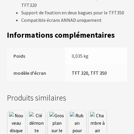
S
TFT320
Support de fixation en deux bagues pour le TFT350
vrir
S
Compatible écrans ANNAD uniquement
U
P
enu
Informations complémentaires
P
fant
O
R
T
S
Poids
0,035 kg
M
modèle d'écran
TFT 320, TFT 350
O
T
E
U
R
Produits similaires
S
R
O
U
E
A
V
A