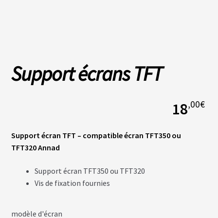
L
A
S
O
C
Support écrans TFT
I
É
T
É
,00
€
18
N
O
S
Support écran TFT – compatible écran TFT350 ou
B
TFT320 Annad
O
U
T
Support écran TFT350 ou TFT320
I
Q
Vis de fixation fournies
U
E
S
modèle d'écran