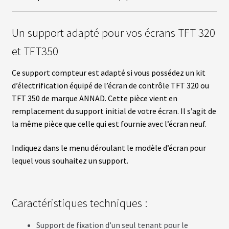
fant
U
R
S
Un support adapté pour vos écrans TFT 320
vrir
et TFT350
B
A
T
Ce support compteur est adapté si vous possédez un kit
enu
T
fant
d’électrification équipé de l’écran de contrôle TFT 320 ou
E
R
TFT 350 de marque ANNAD. Cette pièce vient en
I
remplacement du support initial de votre écran. Il s’agit de
E
S
la même pièce que celle qui est fournie avec l’écran neuf.
vrir
Indiquez dans le menu déroulant le modèle d’écran pour
É
Q
lequel vous souhaitez un support.
U
enu
I
fant
P
E
M
Caractéristiques techniques :
E
N
T
Support de fixation d’un seul tenant pour le