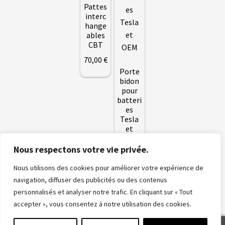
T
Pattes
a
être
T
interc
plusieurs
E
choisies
hange
R
variations.
ables
sur
I
CBT
E
Les
la
S
options
70
,00
€
page
T
E
peuvent
Porte
du
S
bidon
être
L
produit
pour
A
choisies
batteri
sur
es
Tesla
la
B
et
A
page
OEM
T
du
T
Nous respectons votre vie privée.
15
,00
€
E
produit
R
–
Nous utilisons des cookies pour améliorer votre expérience de
I
Plage
20,00
€
E
navigation, diffuser des publicités ou des contenus
S
de
personnalisés et analyser notre trafic. En cliquant sur « Tout
O
Ce
prix :
E
accepter », vous consentez à notre utilisation des cookies.
M
produit
15
,00
€