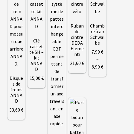
N
T
Ruban
Chamb
M
de
re à air
O
cintre
Schwal
T
Clé
E
DEDA
be
casset
U
Eleme
R
7
,99
€
te SH –
nti
S
kit
–
R
21
,60
€
ANNA
O
Plage
8,99
€
D
U
de
E
Disque
15
,00
€
A
Ce
prix :
s de
R
produit
7
,99
€
freins
R
I
ANNA
a
à
È
D
plusieurs
8,99 €
R
E
33
,60
€
variations.
Les
Ce
options
B
produit
A
peuvent