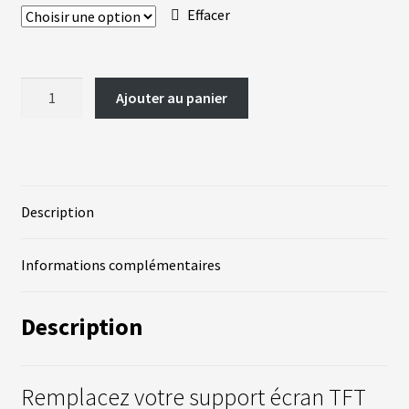
Effacer
A
C
T
U
quantité
A
Ajouter au panier
L
de
I
Support
T
É
écrans
S
TFT
Description
L
A
N
G
Informations complémentaires
U
E
S
Description
vrir
M
O
T
Remplacez votre support écran TFT
enu
E