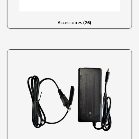
S
E
R
V
Accessoires
(26)
I
C
E
S
C
H
O
I
S
I
R
S
O
N
K
I
T
C