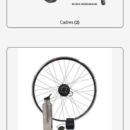
N
T
Cadres
(2)
M
O
T
E
U
R
S
R
O
U
E
A
R
R
I
È
R
E
B
A