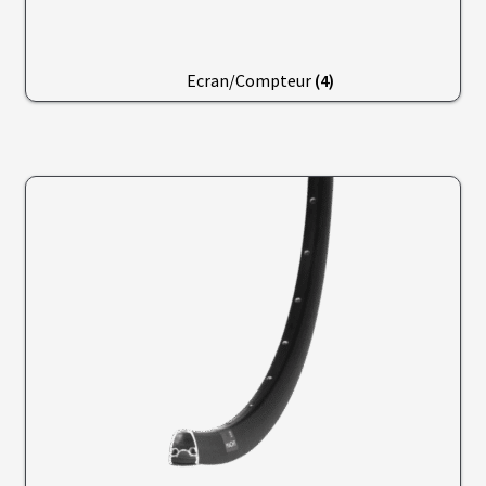
B
A
T
Ecran/Compteur
(4)
T
E
R
I
E
S
T
R
A
P
È
Z
E
C
H
A
R
G
E
U
R