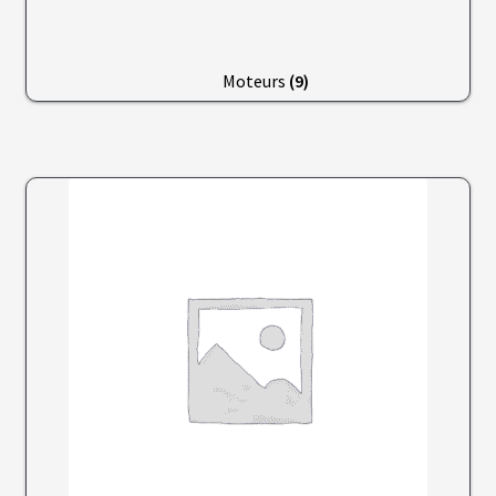
C
Â
Moteurs
(9)
B
L
E
S
A
C
C
E
S
S
O
I
R
E
S
N
O
S