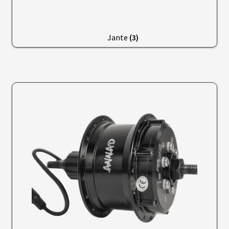
S
Jante
(3)
É
C
R
A
N
S
/
C
O
M
P
T
E
U
R
S
P
N
E
U
S