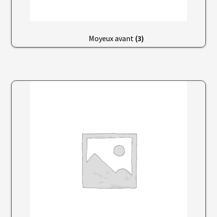
L
A
Moyeux avant
(3)
S
O
C
I
É
T
É
N
O
S
B
O
U
T
I
Q
U
E
S