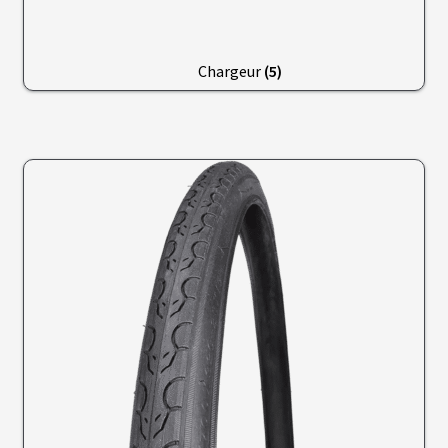
O
N
S
E
Chargeur
(5)
I
L
S
&
N
O
T
I
C
E
S
F
.
A
.
Q
K
I
T
D
’