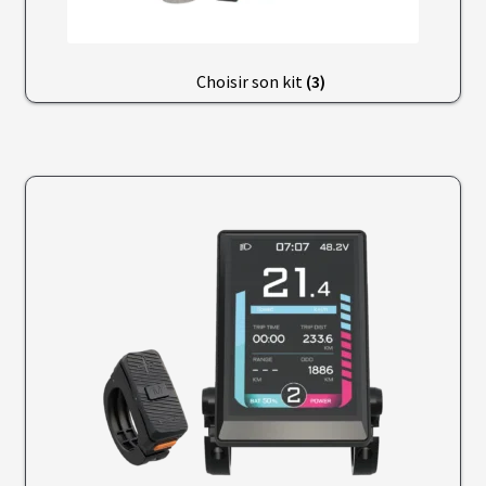
T
T
E
R
I
Choisir son kit
(3)
E
S
T
E
S
L
A
B
A
T
T
E
R
I
E
S
O
E
M