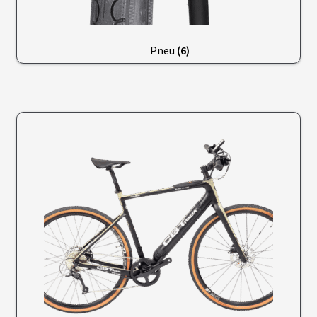
É
L
E
C
T
Pneu
(6)
R
I
F
I
C
A
T
I
O
N