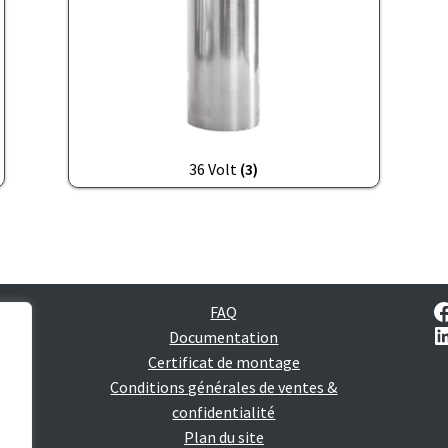
36 Volt
(3)
FAQ
Documentation
Certificat de montage
es
Conditions générales de ventes &
confidentialité
Plan du site