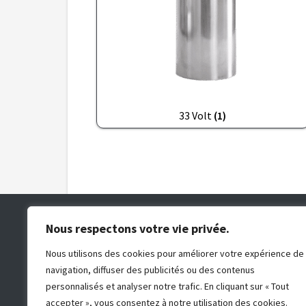
33 Volt
(1)
Formulaire de contact
Nous respectons votre vie privée.
Telephone : 09.80.37.11.62
Nous utilisons des cookies pour améliorer votre expérience de
Adresse postale : 8 rue des compagnons, ZA d
navigation, diffuser des publicités ou des contenus
fauvins, 05000 Gap
personnalisés et analyser notre trafic. En cliquant sur « Tout
2026 © Annad France - Réalisé par
Dahu-
accepter », vous consentez à notre utilisation des cookies.