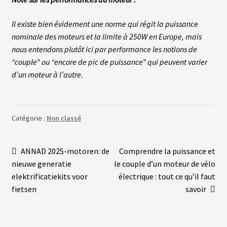
Il existe bien évidement une norme qui régit la puissance
C
Â
nominale des moteurs et la limite à 250W en Europe, mais
B
nous entendons plutôt ici par performance les notions de
L
E
“couple” ou “encore de pic de puissance” qui peuvent varier
S
d’un moteur à l’autre.
A
C
C
Catégorie :
Non classé
E
S
S
O
Navigation
Article
Article
ANNAD 2025-motoren: de
Comprendre la puissance et
I
précédent :
suivant :
R
nieuwe generatie
le couple d’un moteur de vélo
de
E
elektrificatiekits voor
électrique : tout ce qu’il faut
S
l’article
fietsen
savoir
N
O
S