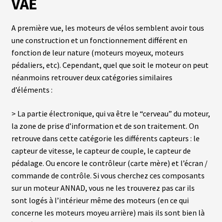
VAE
fant
U
R
S
A première vue, les moteurs de vélos semblent avoir tous
une construction et un fonctionnement différent en
vrir
B
fonction de leur nature (moteurs moyeux, moteurs
A
pédaliers, etc). Cependant, quel que soit le moteur on peut
T
enu
T
néanmoins retrouver deux catégories similaires
fant
E
d’éléments :
R
I
E
> La partie électronique, qui va être le “cerveau” du moteur,
S
la zone de prise d’information et de son traitement. On
retrouve dans cette catégorie les différents capteurs : le
vrir
É
capteur de vitesse, le capteur de couple, le capteur de
Q
U
pédalage. Ou encore le contrôleur (carte mère) et l’écran /
enu
I
commande de contrôle. Si vous cherchez ces composants
fant
P
E
sur un moteur ANNAD, vous ne les trouverez pas car ils
M
sont logés à l’intérieur même des moteurs (en ce qui
E
N
concerne les moteurs moyeu arrière) mais ils sont bien là
T