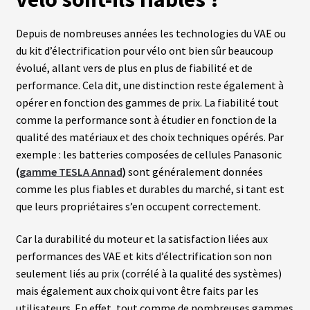
B
Depuis de nombreuses années les technologies du VAE ou
A
T
du kit d’électrification pour vélo ont bien sûr beaucoup
T
évolué, allant vers de plus en plus de fiabilité et de
E
R
performance. Cela dit, une distinction reste également à
I
E
opérer en fonction des gammes de prix. La fiabilité tout
S
comme la performance sont à étudier en fonction de la
T
R
qualité des matériaux et des choix techniques opérés. Par
A
exemple : les batteries composées de cellules Panasonic
P
È
(
gamme TESLA Annad
)
sont généralement données
Z
comme les plus fiables et durables du marché, si tant est
E
que leurs propriétaires s’en occupent correctement.
C
Car la durabilité du moteur et la satisfaction liées aux
H
A
performances des VAE et kits d’électrification son non
R
seulement liés au prix (corrélé à la qualité des systèmes)
G
E
mais également aux choix qui vont être faits par les
U
utilisateurs. En effet, tout comme de nombreuses gammes
R