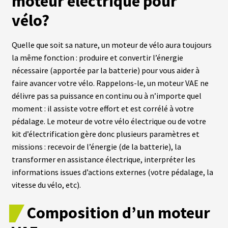
moteur électrique pour
vélo?
A
C
T
U
Quelle que soit sa nature, un moteur de vélo aura toujours
A
la même fonction : produire et convertir l’énergie
L
I
nécessaire (apportée par la batterie) pour vous aider à
T
É
faire avancer votre vélo. Rappelons-le, un moteur VAE ne
S
délivre pas sa puissance en continu ou à n’importe quel
moment : il assiste votre effort et est corrélé à votre
pédalage. Le moteur de votre vélo électrique ou de votre
L
A
kit d’électrification gère donc plusieurs paramètres et
N
G
missions : recevoir de l’énergie (de la batterie), la
U
transformer en assistance électrique, interpréter les
E
S
informations issues d’actions externes (votre pédalage, la
vitesse du vélo, etc).
vrir
M
Composition d’un moteur
O
T
enu
E