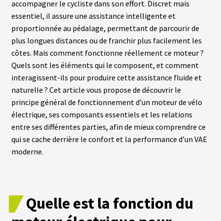
accompagner le cycliste dans son effort. Discret mais
essentiel, il assure une assistance intelligente et
proportionnée au pédalage, permettant de parcourir de
L
A
plus longues distances ou de franchir plus facilement les
S
O
côtes. Mais comment fonctionne réellement ce moteur ?
C
Quels sont les éléments qui le composent, et comment
I
É
interagissent-ils pour produire cette assistance fluide et
T
naturelle ? Cet article vous propose de découvrir le
É
principe général de fonctionnement d’un moteur de vélo
électrique, ses composants essentiels et les relations
N
entre ses différentes parties, afin de mieux comprendre ce
O
S
qui se cache derrière le confort et la performance d’un VAE
B
moderne.
O
U
T
I
Q
U
Quelle est la fonction du
E
S