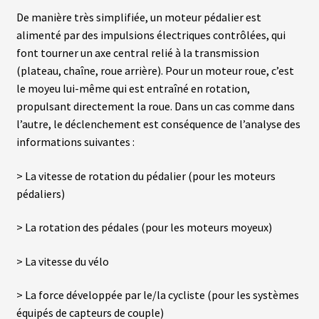
N
De manière très simplifiée, un moteur pédalier est
T
alimenté par des impulsions électriques contrôlées, qui
font tourner un axe central relié à la transmission
M
(plateau, chaîne, roue arrière). Pour un moteur roue, c’est
O
le moyeu lui-même qui est entraîné en rotation,
T
E
propulsant directement la roue. Dans un cas comme dans
U
R
l’autre, le déclenchement est conséquence de l’analyse des
S
informations suivantes :
R
O
U
> La vitesse de rotation du pédalier (pour les moteurs
E
A
pédaliers)
R
R
I
> La rotation des pédales (pour les moteurs moyeux)
È
R
E
> La vitesse du vélo
> La force développée par le/la cycliste (pour les systèmes
B
équipés de capteurs de couple)
A