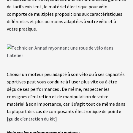
S
de tarifs existent, le matériel électrique pour vélo
comporte de multiples propositions aux caractéristiques
différentes et plus ou moins adaptées à votre vélo et à
É
C
votre pratique.
R
A
N
S
/
C
O
M
P
Choisir un moteur peu adapté à son vélo ou à ses capacités
T
E
sportives peut vous conduire à l’user plus vite ou à être
U
déçu de ses performances . De même, respecter les
R
S
consignes d’entretien et de manipulation de votre
matériel à son importance, car il s’agit tout de même dans
la plupart des cas de composants électronique de point
e
P
N
[guide d’entretien du kit]
E
U
S
Note sur les performances du moteur :