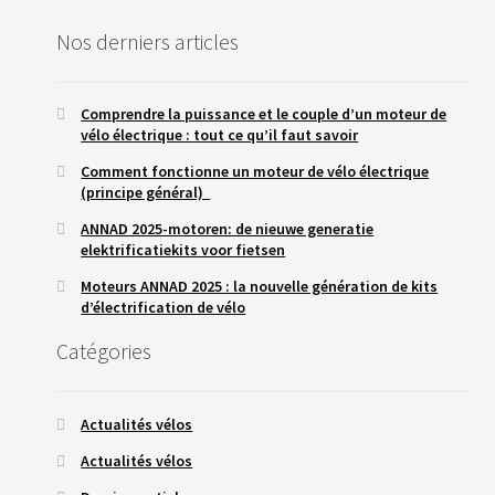
S
E
Nos derniers articles
R
V
I
C
Comprendre la puissance et le couple d’un moteur de
E
vélo électrique : tout ce qu’il faut savoir
S
Comment fonctionne un moteur de vélo électrique
(principe général)
C
H
ANNAD 2025-motoren: de nieuwe generatie
O
elektrificatiekits voor fietsen
I
S
Moteurs ANNAD 2025 : la nouvelle génération de kits
I
d’électrification de vélo
R
S
Catégories
O
N
K
I
T
Actualités vélos
Actualités vélos
C