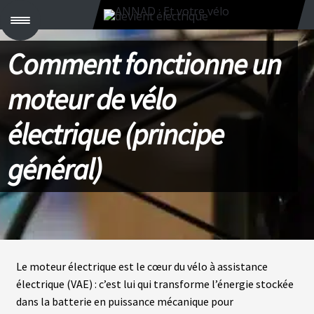
M
e
n
Comment fonctionne un
u
C
moteur de vélo
R
É
E
électrique (principe
R
S
O
N
général)
K
I
T
V
É
L
Le moteur électrique est le cœur du vélo à assistance
O
S
électrique (VAE) : c’est lui qui transforme l’énergie stockée
C
B
dans la batterie en puissance mécanique pour
T