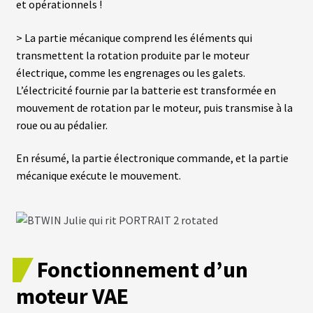
S
et opérationnels !
> La partie mécanique comprend les éléments qui
vrir
S
transmettent la rotation produite par le moteur
U
P
enu
électrique, comme les engrenages ou les galets.
P
fant
L’électricité fournie par la batterie est transformée en
O
R
mouvement de rotation par le moteur, puis transmise à la
T
S
roue ou au pédalier.
En résumé, la partie électronique commande, et la partie
M
mécanique exécute le mouvement.
O
T
E
U
R
S
R
O
Fonctionnement d’un
U
E
moteur VAE
A
V
A