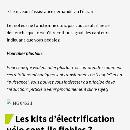
T
T
> Le niveau d’assistance demandé via l’écran
E
R
I
Le moteur ne fonctionne donc pas tout seul : il ne se
E
S
déclenche que lorsqu’il reçoit un signal des capteurs
T
indiquant que vous pédalez.
E
S
L
Pour aller plus loin :
A
Pour ceux qui veulent aller plus loin, et comprendre comment
B
ces rotations mécaniques sont transformées en “couple” et en
A
T
“puissance”, vous pouvez vous intéresser au principe de la
T
“réduction” [Article à venir prochainement sur le sujet]
E
R
I
E
S
O
Les kits d’électrification
E
M
vélo sont-ils fiables ?