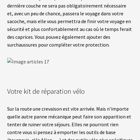
S
dernière couche ne sera pas obligatoirement nécessaire
E
et, avec un peu de chance, passera le voyage dans votre
R
V
sacoche, mais elle vous permettra de finir votre voyage en
I
sécurité et plus confortablement au cas où le temps ferait
C
E
des caprices. Vous pouvez également ajouter des
S
surchaussures pour compléter votre protection.
C
H
O
I
S
I
R
Votre kit de réparation vélo
S
O
N
K
Sur la route une crevaison est vite arrivée. Mais n’importe
I
quelle autre panne mécanique peut faire son apparition et
T
tenter de ruiner votre séjours. Elles ne pourront rien
contre vous si pensez à emporter les outils de base
C