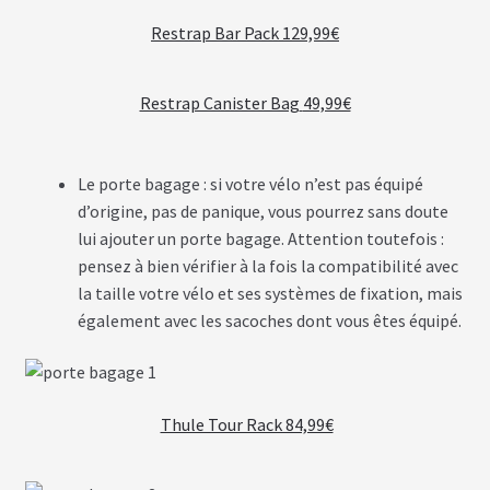
T
T
Restrap Bar Pack 129,99€
E
R
I
E
Restrap Canister Bag
49,99€
S
T
E
S
Le porte bagage : si votre vélo n’est pas équipé
L
A
d’origine, pas de panique, vous pourrez sans doute
lui ajouter un porte bagage. Attention toutefois :
pensez à bien vérifier à la fois la compatibilité avec
B
A
la taille votre vélo et ses systèmes de fixation, mais
T
également avec les sacoches dont vous êtes équipé.
T
E
R
I
E
S
Thule Tour Rack 84,99€
O
E
M