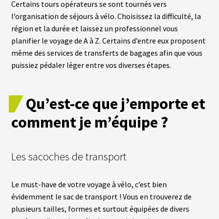
S
Certains tours opérateurs se sont tournés vers
l’organisation de séjours à vélo. Choisissez la difficulté, la
vrir
région et la durée et laissez un professionnel vous
S
U
planifier le voyage de A à Z. Certains d’entre eux proposent
P
enu
même des services de transferts de bagages afin que vous
P
fant
O
puissiez pédaler léger entre vos diverses étapes.
R
T
S
Qu’est-ce que j’emporte et
M
comment je m’équipe ?
O
T
E
U
Les sacoches de transport
R
S
R
O
Le must-have de votre voyage à vélo, c’est bien
U
E
évidemment le sac de transport ! Vous en trouverez de
A
plusieurs tailles, formes et surtout équipées de divers
V
A