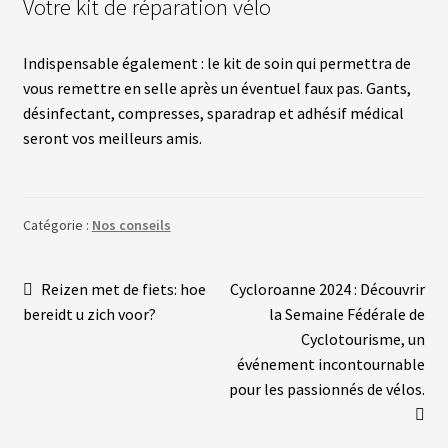
Votre kit de réparation vélo
Indispensable également : le kit de soin qui permettra de
vous remettre en selle après un éventuel faux pas. Gants,
désinfectant, compresses, sparadrap et adhésif médical
seront vos meilleurs amis.
Catégorie :
Nos conseils
Navigation
Article
Article
Reizen met de fiets: hoe
Cycloroanne 2024 : Découvrir
précédent :
suivant :
bereidt u zich voor?
la Semaine Fédérale de
de
Cyclotourisme, un
l’article
événement incontournable
pour les passionnés de vélos.