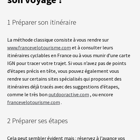
L
1 Préparer son itinéraire
A
S
O
C
La méthode classique consiste à vous rendre sur
I
www.francevelotourisme.com
et à consulter leurs
É
T
itinéraires cyclables en France ou à vous munir d’une carte
É
IGN pour tracer votre trajet. Si vous n’avez pas de points
d’étapes précis en tête, vous pouvez également vous
N
rendre sur certains sites spécialisés qui proposent des
O
itinéraires déjà tracés avec des suggestions d’étapes,
S
B
comme le très bon
outdooractive.com
, ou encore
O
U
francevelotourisme.com
.
T
I
Q
2 Préparer ses étapes
U
E
S
Cela peut sembler évident mais : réservez à l’avance vos