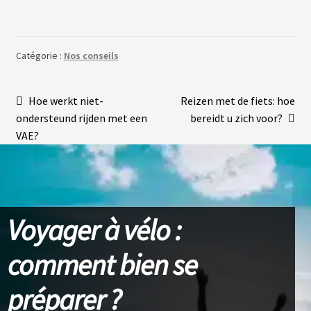
É
L
E
C
T
Catégorie :
Nos conseils
R
I
F
I
Navigation
Article
Article
Hoe werkt niet-
Reizen met de fiets: hoe
C
A
précédent :
suivant :
ondersteund rijden met een
bereidt u zich voor?
de
T
VAE?
I
O
l’article
N
Voyager à vélo :
comment bien se
préparer ?