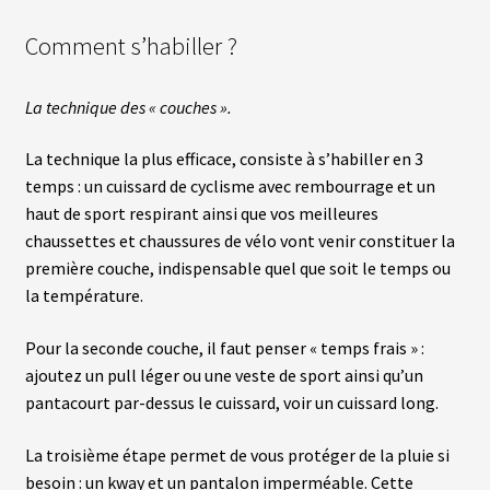
Comment s’habiller ?
C
Â
B
La technique des « couches ».
L
E
S
La technique la plus efficace, consiste à s’habiller en 3
temps : un cuissard de cyclisme avec rembourrage et un
A
haut de sport respirant ainsi que vos meilleures
C
chaussettes et chaussures de vélo vont venir constituer la
C
E
première couche, indispensable quel que soit le temps ou
S
la température.
S
O
I
Pour la seconde couche, il faut penser « temps frais » :
R
E
ajoutez un pull léger ou une veste de sport ainsi qu’un
S
pantacourt par-dessus le cuissard, voir un cuissard long.
N
La troisième étape permet de vous protéger de la pluie si
O
besoin : un kway et un pantalon imperméable. Cette
S