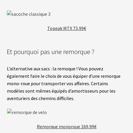
S
É
C
Topeak MTX 73,99€
R
A
N
S
Et pourquoi pas une remorque ?
/
C
O
M
L’alternative aux sacs : la remoque ! Vous pouvez
P
T
également faire le choix de vous équiper d’une remorque
E
mono-roue pour transporter vos affaires. Certains
U
R
modèles sont mêmes équipés d’amortisseurs pour les
S
aventuriers des chemins difficiles.
P
N
E
U
Remorque monoroue 169,99€
S