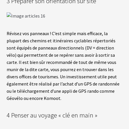
3 Préparer son orientation sur site
fant
U
R
S
vrir
B
Révisez vos panneaux ! C’est simple mais efficace, la
A
T
plupart des chemins et itinéraires cyclables répertoriés
enu
T
fant
sont équipés de panneaux directionnels (DV = direction
E
R
vélo) qui permettent de se repérer sans avoir à sortir sa
I
carte. Il est bien sûr recommandé de tout de même vous
E
S
munir de la dite carte, vous pourrez en trouver dans les
divers offices de tourismes. Un investissement utile peut
vrir
également être réalisé par l’achat d’un GPS de randonnée
É
Q
ou le téléchargement d’une appli de GPS rando comme
U
enu
Géovélo ou encore Komoot.
I
fant
P
E
M
4 Penser au voyage « clé en main »
E
N
T