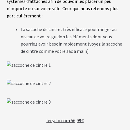
systèmes d’attaches afin de pouvoir les placer un peu
N
n’importe où sur votre vélo. Ceux que nous retenons plus
T
particulièrement :
M
La sacoche de cintre : très efficace pour ranger au
O
T
niveau de votre guidon les éléments dont vous
E
pourriez avoir besoin rapidement (voyez la sacoche
U
R
de cintre comme votre sac a main).
S
R
O
U
E
A
R
R
I
È
R
E
lecyclo.com 56,99€
B
A