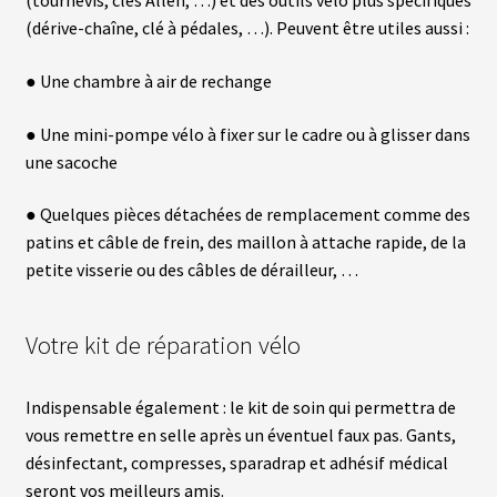
(tournevis, clés Allen, …) et des outils vélo plus spécifiques
O
N
(dérive-chaîne, clé à pédales, …). Peuvent être utiles aussi :
S
E
I
● Une chambre à air de rechange
L
S
● Une mini-pompe vélo à fixer sur le cadre ou à glisser dans
&
N
une sacoche
O
T
I
● Quelques pièces détachées de remplacement comme des
C
E
patins et câble de frein, des maillon à attache rapide, de la
S
petite visserie ou des câbles de dérailleur, …
F
Votre kit de réparation vélo
.
A
.
Q
Indispensable également : le kit de soin qui permettra de
K
I
vous remettre en selle après un éventuel faux pas. Gants,
T
désinfectant, compresses, sparadrap et adhésif médical
D
’
seront vos meilleurs amis.