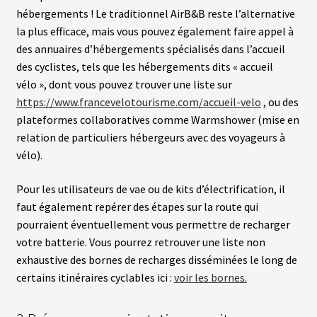
hébergements ! Le traditionnel AirB&B reste l’alternative
A
la plus efficace, mais vous pouvez également faire appel à
C
T
des annuaires d’hébergements spécialisés dans l’accueil
U
des cyclistes, tels que les hébergements dits « accueil
A
L
vélo », dont vous pouvez trouver une liste sur
I
https://www.francevelotourisme.com/accueil-velo
, ou des
T
É
plateformes collaboratives comme Warmshower (mise en
S
relation de particuliers hébergeurs avec des voyageurs à
vélo).
L
A
Pour les utilisateurs de vae ou de kits d’électrification, il
N
G
faut également repérer des étapes sur la route qui
U
pourraient éventuellement vous permettre de recharger
E
S
votre batterie. Vous pourrez retrouver une liste non
exhaustive des bornes de recharges disséminées le long de
vrir
certains itinéraires cyclables ici :
voir les bornes.
M
O
T
enu
E