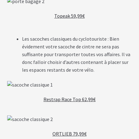
B
A
Topeak 59,99€
T
T
E
R
Les sacoches classiques du cyclotouriste : Bien
I
E
évidement votre sacoche de cintre ne sera pas
S
suffisante pour transporter toutes vos affaires. Il va
T
R
donc falloir choisir d’autres contenant à placer sur
A
les espaces restants de votre vélo.
P
È
Z
E
Restrap Race Top 62,99€
C
H
A
R
G
E
U
ORTLIEB 79,99€
R