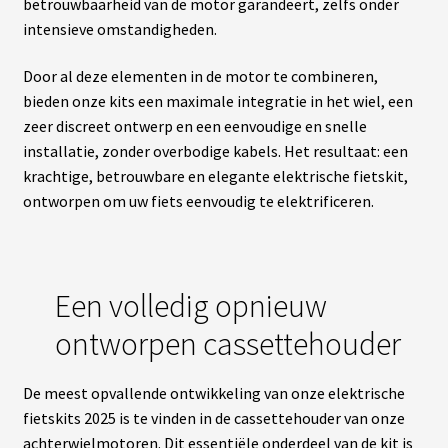
betrouwbaarheid van de motor garandeert, zelfs onder
S
intensieve omstandigheden.
vrir
S
Door al deze elementen in de motor te combineren,
U
P
bieden onze kits een maximale integratie in het wiel, een
enu
P
zeer discreet ontwerp en een eenvoudige en snelle
fant
O
R
installatie, zonder overbodige kabels. Het resultaat: een
T
krachtige, betrouwbare en elegante elektrische fietskit,
S
ontworpen om uw fiets eenvoudig te elektrificeren.
M
O
T
E
Een volledig opnieuw
U
R
ontworpen cassettehouder
S
R
O
U
De meest opvallende ontwikkeling van onze elektrische
E
A
fietskits 2025 is te vinden in de cassettehouder van onze
V
achterwielmotoren. Dit essentiële onderdeel van de kit is
A