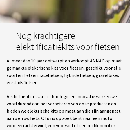
L
A
S
O
Nog krachtigere
C
I
elektrificatiekits voor fietsen
É
T
É
Al meer dan 10 jaar ontwerpt en verkoopt ANNAD op maat
gemaakte elektrische kits voor fietsen, geschikt voor alle
N
soorten fietsen: racefietsen, hybride fietsen, gravelbikes
O
S
en stadsfietsen.
B
O
U
Als liefhebbers van technologie en innovatie werken we
T
voortdurend aan het verbeteren van onze producten en
I
Q
bieden we elektrische kits op maat aan die zijn aangepast
U
E
aan u en uw fiets. Of u nu op zoek bent naar een motor
S
voor een achterwiel, een voorwiel of een middenmotor