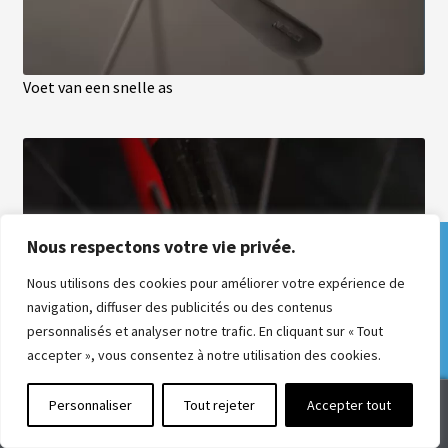
Voet van een snelle as
Nous respectons votre vie privée.
Derniers jours pour commander un kit et
le faire installer pendant la Semaine Fédérale
Nous utilisons des cookies pour améliorer votre expérience de
à Château-Gontier du 2 au 9 août ! Bénéficiez
navigation, diffuser des publicités ou des contenus
d'offres exceptionnelles pour l'événement.
personnalisés et analyser notre trafic. En cliquant sur « Tout
Ignorer
accepter », vous consentez à notre utilisation des cookies.
0
Personnaliser
Tout rejeter
Accepter tout