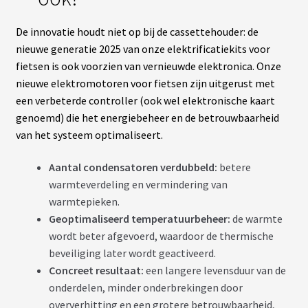
S
E
De innovatie houdt niet op bij de cassettehouder: de
R
V
nieuwe generatie 2025 van onze elektrificatiekits voor
I
C
fietsen is ook voorzien van vernieuwde elektronica. Onze
E
nieuwe elektromotoren voor fietsen zijn uitgerust met
S
een verbeterde controller (ook wel elektronische kaart
genoemd) die het energiebeheer en de betrouwbaarheid
C
van het systeem optimaliseert.
H
O
I
Aantal condensatoren verdubbeld:
betere
S
I
warmteverdeling en vermindering van
R
warmtepieken.
S
O
Geoptimaliseerd temperatuurbeheer:
de warmte
N
wordt beter afgevoerd, waardoor de thermische
K
I
beveiliging later wordt geactiveerd.
T
Concreet resultaat:
een langere levensduur van de
onderdelen, minder onderbrekingen door
C
oververhitting en een grotere betrouwbaarheid,