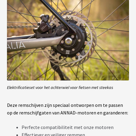
É
L
E
C
T
R
I
F
I
C
A
T
I
O
N
Elektrificatieset voor het achterwiel voor fietsen met steekas
Deze remschijven zijn speciaal ontworpen om te passen
op de remschijfgaten van ANNAD-motoren en garanderen:
Perfecte compatibiliteit met onze motoren
Effectiever en veiliger remmen