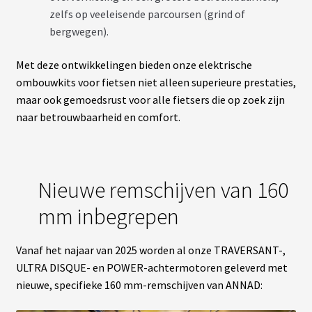
O
zelfs op veeleisende parcoursen (grind of
N
S
bergwegen).
E
I
L
Met deze ontwikkelingen bieden onze elektrische
S
ombouwkits voor fietsen niet alleen superieure prestaties,
&
N
maar ook gemoedsrust voor alle fietsers die op zoek zijn
O
naar betrouwbaarheid en comfort.
T
I
C
E
S
Nieuwe remschijven van 160
F
mm inbegrepen
.
A
.
Q
Vanaf het najaar van 2025 worden al onze TRAVERSANT-,
K
ULTRA DISQUE- en POWER-achtermotoren geleverd met
I
T
nieuwe, specifieke 160 mm-remschijven van ANNAD:
D
’