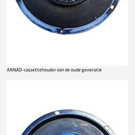
B
A
T
T
E
R
I
E
S
T
R
A
P
ANNAD-cassettehouder van de oude generatie
È
Z
E
C
H
A
R
G
E
U
R