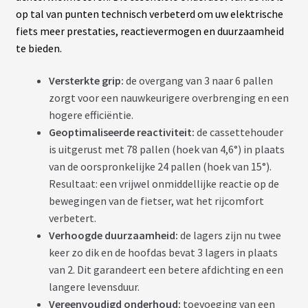
N
op tal van punten technisch verbeterd om uw elektrische
T
fiets meer prestaties, reactievermogen en duurzaamheid
te bieden.
M
O
Versterkte grip:
de overgang van 3 naar 6 pallen
T
E
zorgt voor een nauwkeurigere overbrenging en een
U
hogere efficiëntie.
R
S
Geoptimaliseerde reactiviteit:
de cassettehouder
R
is uitgerust met 78 pallen (hoek van 4,6°) in plaats
O
U
van de oorspronkelijke 24 pallen (hoek van 15°).
E
Resultaat: een vrijwel onmiddellijke reactie op de
A
R
bewegingen van de fietser, wat het rijcomfort
R
I
verbetert.
È
Verhoogde duurzaamheid:
de lagers zijn nu twee
R
E
keer zo dik en de hoofdas bevat 3 lagers in plaats
van 2. Dit garandeert een betere afdichting en een
langere levensduur.
B
A
Vereenvoudigd onderhoud:
toevoeging van een