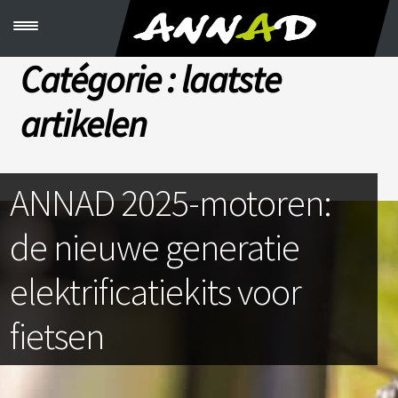
M
Pagination
e
des
n
Catégorie :
laatste
u
publications
C
artikelen
R
É
E
R
S
O
ANNAD 2025-motoren:
N
K
I
de nieuwe generatie
T
elektrificatiekits voor
V
É
fietsen
L
O
S
C
B
T