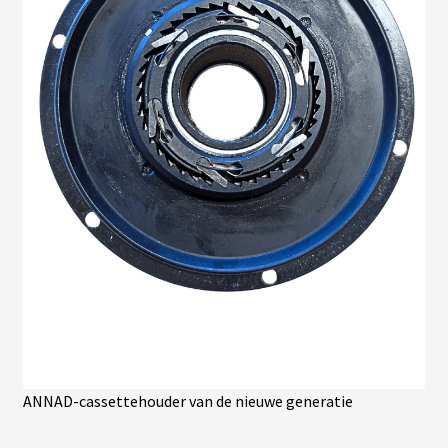
S
É
C
R
A
N
S
/
C
O
M
P
T
E
U
R
S
P
N
ANNAD-cassettehouder van de nieuwe generatie
E
U
S