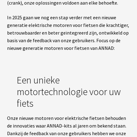
(crank), onze oplossingen voldoen aan elke behoefte.
A
C
In 2025 gaan we nog een stap verder met een nieuwe
T
generatie elektrische motoren voor fietsen die krachtiger,
U
A
betrouwbaarder en beter geïntegreerd zijn, ontwikkeld op
L
I
basis van de feedback van onze gebruikers. Focus op de
T
nieuwe generatie motoren voor fietsen van ANNAD:
É
S
L
Een unieke
A
N
G
motortechnologie voor uw
U
E
fiets
S
vrir
Onze nieuwe motoren voor elektrische fietsen behouden
M
de innovaties waar ANNAD-kits al jaren om bekend staan.
O
T
enu
Dankzij de feedback van onze gebruikers hebben we onze
E