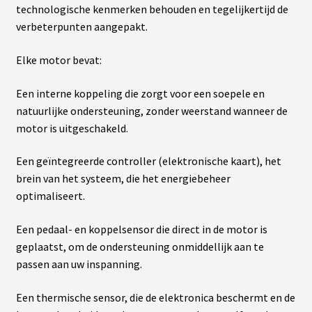
fant
U
technologische kenmerken behouden en tegelijkertijd de
R
verbeterpunten aangepakt.
S
Elke motor bevat:
vrir
B
A
Een interne koppeling die zorgt voor een soepele en
T
enu
T
natuurlijke ondersteuning, zonder weerstand wanneer de
fant
E
motor is uitgeschakeld.
R
I
E
Een geïntegreerde controller (elektronische kaart), het
S
brein van het systeem, die het energiebeheer
optimaliseert.
vrir
É
Q
U
Een pedaal- en koppelsensor die direct in de motor is
enu
I
geplaatst, om de ondersteuning onmiddellijk aan te
fant
P
E
passen aan uw inspanning.
M
E
N
Een thermische sensor, die de elektronica beschermt en de
T