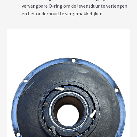
T
vervangbare O-ring om de levensduur te verlengen
T
E
en het onderhoud te vergemakkelijken.
R
I
E
S
T
E
S
L
A
B
A
T
T
E
R
I
E
S
O
E
M