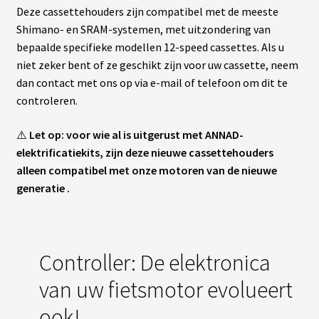
Deze cassettehouders zijn compatibel met de meeste
Shimano- en SRAM-systemen, met uitzondering van
C
bepaalde specifieke modellen 12-speed cassettes. Als u
Â
B
niet zeker bent of ze geschikt zijn voor uw cassette, neem
L
dan contact met ons op via e-mail of telefoon om dit te
E
S
controleren.
⚠️
Let op: voor wie al is uitgerust met ANNAD-
A
C
elektrificatiekits, zijn deze nieuwe cassettehouders
C
alleen compatibel met onze motoren van de nieuwe
E
S
generatie .
S
O
I
R
E
S
Controller: De elektronica
van uw fietsmotor evolueert
N
O
ook!
S