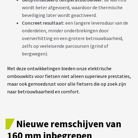
S
wordt beter afgevoerd, waardoor de thermische
beveiliging later wordt geactiveerd.
Concreet resultaat:
een langere levensduur van de
É
C
onderdelen, minder onderbrekingen door
R
A
oververhitting en een grotere betrouwbaarheid,
N
zelfs op veeleisende parcoursen (grind of
S
/
bergwegen).
C
O
M
Met deze ontwikkelingen bieden onze elektrische
P
ombouwkits voor fietsen niet alleen superieure prestaties,
T
E
maar ook gemoedsrust voor alle fietsers die op zoek zijn
U
naar betrouwbaarheid en comfort.
R
S
P
Nieuwe remschijven van
N
E
U
160 mm inbegrepen
S