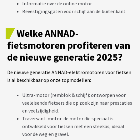
É
Informatie over de online motor
L
Bevestigingsgaten voor schijf aan de buitenkant
E
C
T
R
Welke ANNAD-
I
F
I
fietsmotoren profiteren van
C
A
de nieuwe generatie 2025?
T
I
O
N
De nieuwe generatie ANNAD-elektromotoren voor fietsen
is al beschikbaar op onze topmodellen:
Ultra-motor (remblok & schijf): ontworpen voor
veeleisende fietsers die op zoek zijn naar prestaties
en veelzijdigheid.
Traversant-motor: de motor die speciaal is
ontwikkeld voor fietsen met een steekas, ideaal
voor de weg en gravel.