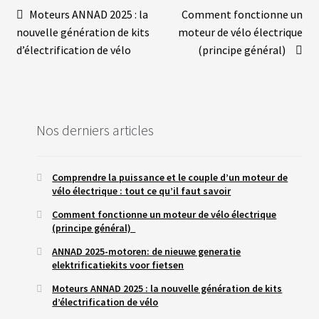
Navigation
Article
Article
Moteurs ANNAD 2025 : la
Comment fonctionne un
précédent :
suivant :
nouvelle génération de kits
moteur de vélo électrique
de
d’électrification de vélo
(principe général)
l’article
Nos derniers articles
Comprendre la puissance et le couple d’un moteur de
vélo électrique : tout ce qu’il faut savoir
Comment fonctionne un moteur de vélo électrique
(principe général)
ANNAD 2025-motoren: de nieuwe generatie
elektrificatiekits voor fietsen
Moteurs ANNAD 2025 : la nouvelle génération de kits
d’électrification de vélo