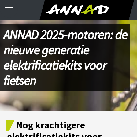
M
e
n
u
ANNAD 2025-motoren: de
C
R
É
nieuwe generatie
E
R
S
elektrificatiekits voor
O
N
K
fietsen
I
T
V
É
L
O
S
Nog krachtigere
C
B
elektrificatiekits voor
T