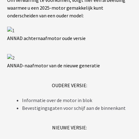
Om verwarring te voorkomen, volgt hier een afbeelding
O
N
waarmee u een 2025-motor gemakkelijk kunt
S
onderscheiden van een ouder model:
E
I
L
S
&
ANNAD achternaafmotor oude versie
N
O
T
I
C
ANNAD-naafmotor van de nieuwe generatie
E
S
OUDERE VERSIE:
F
.
Informatie over de motor in blok
A
.
Bevestigingsgaten voor schijf aan de binnenkant
Q
K
I
T
NIEUWE VERSIE:
D
’