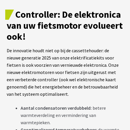
B
Controller: De elektronica
A
T
van uw fietsmotor evolueert
T
E
R
ook!
I
E
S
De innovatie houdt niet op bij de cassettehouder: de
T
R
nieuwe generatie 2025 van onze elektrificatiekits voor
A
fietsen is ook voorzien van vernieuwde elektronica. Onze
P
È
nieuwe elektromotoren voor fietsen zijn uitgerust met
Z
een verbeterde controller (ook wel elektronische kaart
E
genoemd) die het energiebeheer en de betrouwbaarheid
van het systeem optimaliseert.
C
H
A
Aantal condensatoren verdubbeld:
betere
R
warmteverdeling en vermindering van
G
E
warmtepieken.
U
Geoptimaliseerd temperatuurbeheer:
de warmte
R