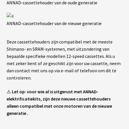
T
ANNAD-cassettehouder van de oude generatie
T
E
R
I
ANNAD-cassettehouder van de nieuwe generatie
E
S
T
E
Deze cassettehouders zijn compatibel met de meeste
S
L
Shimano- en SRAM-systemen, met uitzondering van
A
bepaalde specifieke modellen 12-speed cassettes. Als u
niet zeker bent of ze geschikt zijn voor uw cassette, neem
dan contact met ons op via e-mail of telefoon om dit te
B
A
controleren.
T
T
E
⚠️
Let op: voor wie al is uitgerust met ANNAD-
R
I
elektrificatiekits, zijn deze nieuwe cassettehouders
E
alleen compatibel met onze motoren van de nieuwe
S
O
generatie .
E
M