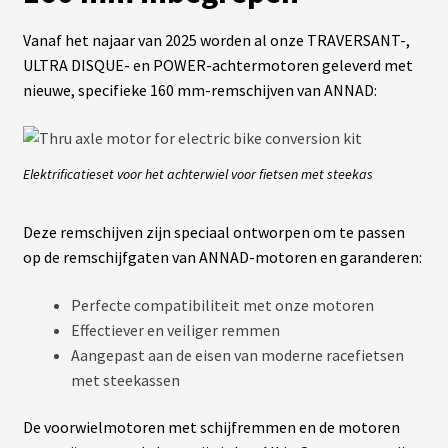
Vanaf het najaar van 2025 worden al onze TRAVERSANT-,
C
ULTRA DISQUE- en POWER-achtermotoren geleverd met
Â
B
nieuwe, specifieke 160 mm-remschijven van ANNAD:
L
E
S
Elektrificatieset voor het achterwiel voor fietsen met steekas
A
C
C
Deze remschijven zijn speciaal ontworpen om te passen
E
op de remschijfgaten van ANNAD-motoren en garanderen:
S
S
O
Perfecte compatibiliteit met onze motoren
I
R
Effectiever en veiliger remmen
E
S
Aangepast aan de eisen van moderne racefietsen
met steekassen
N
De voorwielmotoren met schijfremmen en de motoren
O
S