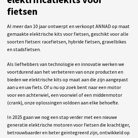
fietsen
L
A
Al meer dan 10 jaar ontwerpt en verkoopt ANNAD op maat
S
O
gemaakte elektrische kits voor fietsen, geschikt voor alle
C
soorten fietsen: racefietsen, hybride fietsen, gravelbikes
I
É
en stadsfietsen.
T
É
Als liefhebbers van technologie en innovatie werken we
voortdurend aan het verbeteren van onze producten en
N
bieden we elektrische kits op maat aan die zijn aangepast
O
S
aan u en uw fiets. Of u nu op zoek bent naar een motor
B
voor een achterwiel, een voorwiel of een middenmotor
O
U
(crank), onze oplossingen voldoen aan elke behoefte.
T
I
Q
In 2025 gaan we nog een stap verder met een nieuwe
U
generatie elektrische motoren voor fietsen die krachtiger,
E
S
betrouwbaarder en beter geïntegreerd zijn, ontwikkeld op