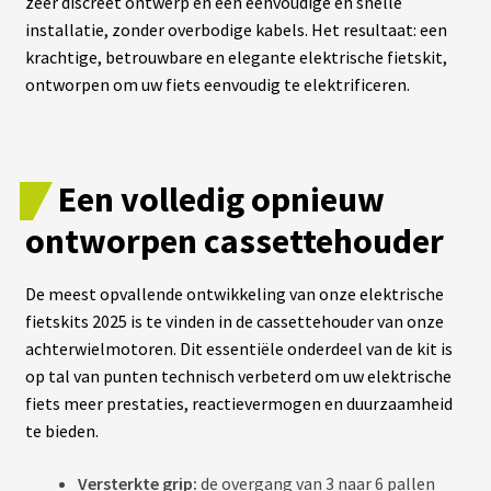
zeer discreet ontwerp en een eenvoudige en snelle
S
installatie, zonder overbodige kabels. Het resultaat: een
krachtige, betrouwbare en elegante elektrische fietskit,
vrir
S
ontworpen om uw fiets eenvoudig te elektrificeren.
U
P
enu
P
fant
O
R
T
Een volledig opnieuw
S
ontworpen cassettehouder
M
O
De meest opvallende ontwikkeling van onze elektrische
T
E
fietskits 2025 is te vinden in de cassettehouder van onze
U
achterwielmotoren. Dit essentiële onderdeel van de kit is
R
S
op tal van punten technisch verbeterd om uw elektrische
R
O
fiets meer prestaties, reactievermogen en duurzaamheid
U
te bieden.
E
A
V
Versterkte grip:
de overgang van 3 naar 6 pallen
A