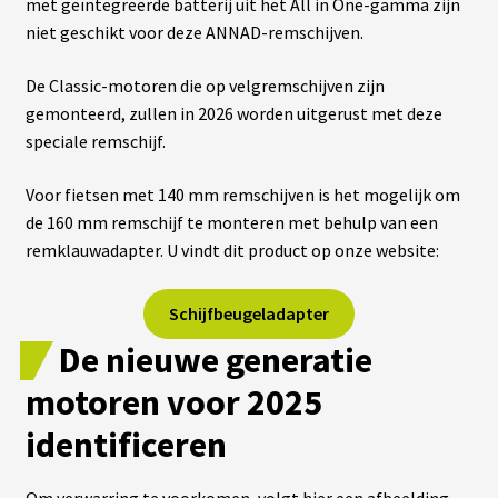
met geïntegreerde batterij uit het All in One-gamma zijn
S
niet geschikt voor deze ANNAD-remschijven.
E
R
V
De Classic-motoren die op velgremschijven zijn
I
C
gemonteerd, zullen in 2026 worden uitgerust met deze
E
speciale remschijf.
S
Voor fietsen met 140 mm remschijven is het mogelijk om
C
de 160 mm remschijf te monteren met behulp van een
H
O
remklauwadapter. U vindt dit product op onze website:
I
S
I
Schijfbeugeladapter
R
S
De nieuwe generatie
O
N
K
motoren voor 2025
I
T
identificeren
C