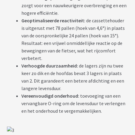
N
zorgt voor een nauwkeurigere overbrenging en een
T
hogere efficiëntie.
Geoptimaliseerde reactiviteit:
de cassettehouder
M
is uitgerust met 78 pallen (hoek van 4,6°) in plaats
O
van de oorspronkelijke 24 pallen (hoek van 15°).
T
E
Resultaat: een vrijwel onmiddellijke reactie op de
U
bewegingen van de fietser, wat het rijcomfort
R
S
verbetert.
R
Verhoogde duurzaamheid:
de lagers zijn nu twee
O
U
keer zo dik en de hoofdas bevat 3 lagers in plaats
E
A
van 2. Dit garandeert een betere afdichting en een
R
langere levensduur.
R
I
Vereenvoudigd onderhoud:
toevoeging van een
È
vervangbare O-ring om de levensduur te verlengen
R
E
en het onderhoud te vergemakkelijken.
B
A