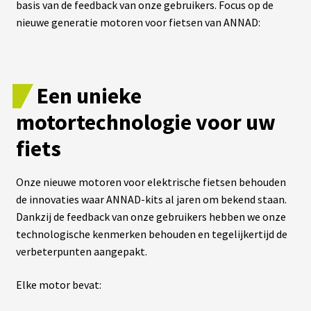
basis van de feedback van onze gebruikers. Focus op de
nieuwe generatie motoren voor fietsen van ANNAD:
A
C
T
U
A
L
Een unieke
I
T
É
motortechnologie voor uw
S
fiets
L
A
Onze nieuwe motoren voor elektrische fietsen behouden
N
de innovaties waar ANNAD-kits al jaren om bekend staan.
G
U
Dankzij de feedback van onze gebruikers hebben we onze
E
S
technologische kenmerken behouden en tegelijkertijd de
verbeterpunten aangepakt.
vrir
M
Elke motor bevat:
O
T
enu
E