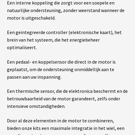
fant
Een interne koppeling die zorgt voor een soepele en
U
R
natuurlijke ondersteuning, zonder weerstand wanneer de
S
motor is uitgeschakeld.
vrir
B
Een geïntegreerde controller (elektronische kaart), het
A
brein van het systeem, die het energiebeheer
T
enu
T
optimaliseert.
fant
E
R
I
Een pedaal- en koppelsensor die direct in de motor is
E
geplaatst, om de ondersteuning onmiddellijk aan te
S
passen aan uw inspanning.
vrir
É
Een thermische sensor, die de elektronica beschermt en de
Q
U
betrouwbaarheid van de motor garandeert, zelfs onder
enu
I
intensieve omstandigheden.
fant
P
E
M
Door al deze elementen in de motor te combineren,
E
N
bieden onze kits een maximale integratie in het wiel, een
T