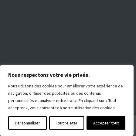
L
A
S
O
C
I
É
T
É
Nous respectons votre vie privée.
N
O
S
Nous utilisons des cookies pour améliorer votre expérience de
B
navigation, diffuser des publicités ou des contenus
O
U
personnalisés et analyser notre trafic. En cliquant sur « Tout
T
accepter », vous consentez à notre utilisation des cookies.
I
Q
U
E
0
Personnaliser
Tout rejeter
Accepter tout
S