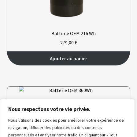
L
A
S
O
Batterie OEM 216 Wh
C
I
279
,00
€
É
T
É
Ajouter au panier
N
O
S
B
O
U
T
Batterie OEM 360Wh
Nous respectons votre vie privée.
I
479
,00
€
Q
U
Nous utilisons des cookies pour améliorer votre expérience de
E
navigation, diffuser des publicités ou des contenus
S
Ajouter au panier
personnalisés et analyser notre trafic. En cliquant sur « Tout