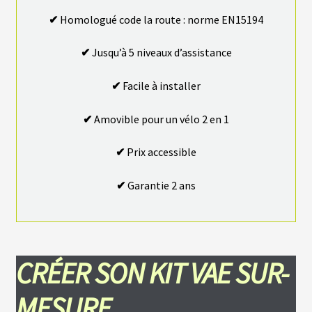
S
✔
Homologué code la route : norme EN15194
E
R
V
✔
Jusqu’à 5 niveaux d’assistance
I
C
E
✔
Facile à installer
S
✔
Amovible pour un vélo 2 en 1
C
H
✔
Prix accessible
O
I
S
✔
Garantie 2 ans
I
R
S
O
N
K
I
CRÉE
R SON KIT VAE SUR-
T
MESURE
C