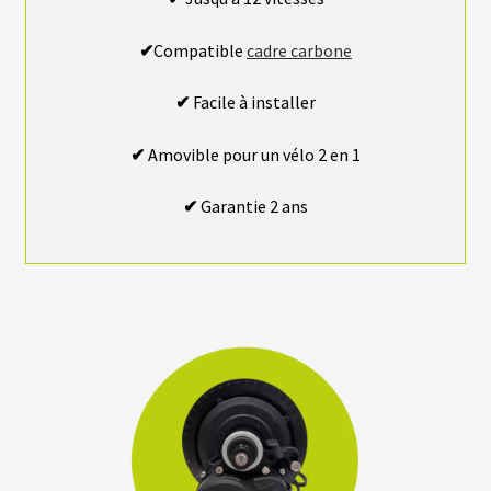
N
T
✔
Compatible
cadre carbone
M
✔
Facile à installer
O
T
E
✔
Amovible pour un vélo 2 en 1
U
R
S
✔
Garantie 2 ans
R
O
U
E
A
R
R
I
È
R
E
B
A