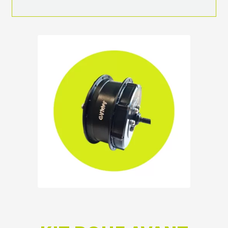
S
É
C
R
A
N
S
/
C
O
M
P
T
E
U
R
S
P
N
E
U
S