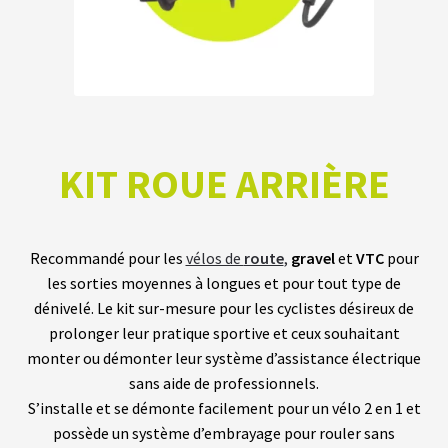
fant
U
R
S
vrir
B
A
T
enu
T
fant
E
KIT ROUE ARRIÈRE
R
I
E
S
Recommandé pour les
vélos de
route
,
gravel
et
VTC
pour
les sorties moyennes à longues et pour tout type de
vrir
É
dénivelé. Le kit sur-mesure pour les cyclistes désireux de
Q
U
enu
prolonger leur pratique sportive et ceux souhaitant
I
fant
P
monter ou démonter leur système d’assistance électrique
E
sans aide de professionnels.
M
E
S’installe et se démonte facilement pour un vélo 2 en 1 et
N
possède un système d’embrayage pour rouler sans
T