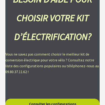
L
CHOISIR VOTRE KIT
A
S
O
C
I
D’ÉLECTRIFICATION?
É
T
É
Vous ne savez pas comment choisir le meilleur kit de
N
conversion électrique pour votre vélo ? Consultez notre
O
S
liste des configurations populaires ou téléphonez-nous au
B
09.80.37.11.62 !
O
U
T
I
Q
U
E
S
Consulter les configurations