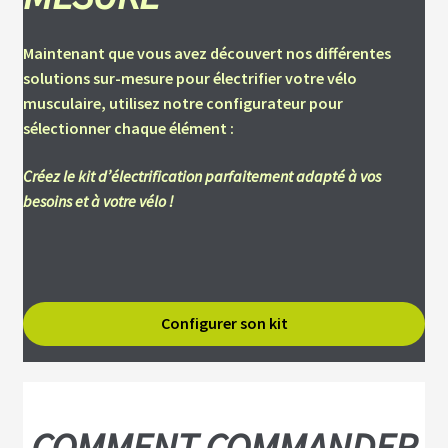
O
N
S
Maintenant que vous avez découvert nos différentes
E
I
solutions
sur-mesure pour électrifier votre vélo
L
musculaire, utilisez notre configurateur pour
S
&
sélectionner chaque élément :
N
O
T
Créez le kit d’électrification parfaitement adapté à vos
I
C
besoins et à votre vélo !
E
S
F
.
Configurer son kit
A
.
Q
K
I
T
D
COMMENT COMMANDER
’