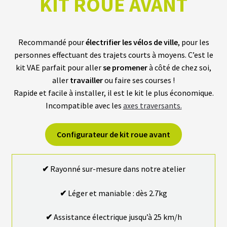
KIT ROUE AVANT
C
Â
Recommandé pour
électrifier les vélos de ville
, pour les
B
L
personnes effectuant des trajets courts à moyens. C’est le
E
kit VAE parfait pour aller
se promener
à côté de chez soi,
S
aller
travailler
ou faire ses courses !
Rapide et facile à installer, il est le kit le plus économique.
A
Incompatible avec les
axes traversants.
C
C
E
S
Configurateur de kit roue avant
S
O
I
R
✔
Rayonné sur-mesure dans notre atelier
E
S
✔
Léger et maniable : dès 2.7kg
N
✔
Assistance électrique jusqu’à 25 km/h
O
S