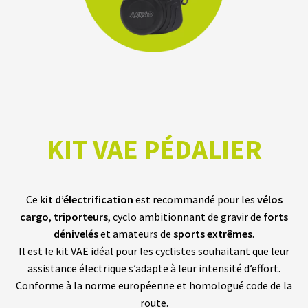
T
T
E
R
I
E
S
T
E
S
L
A
KIT VAE PÉDALIER
B
A
T
Ce
kit d’électrification
est recommandé pour les
vélos
T
E
cargo
,
triporteurs
, cyclo ambitionnant de gravir de
forts
R
dénivelés
et amateurs de
sports extrêmes
.
I
E
Il est le kit VAE idéal pour les cyclistes souhaitant que leur
S
O
assistance électrique s’adapte à leur intensité d’effort.
E
Conforme à la norme européenne et homologué code de la
M
route.