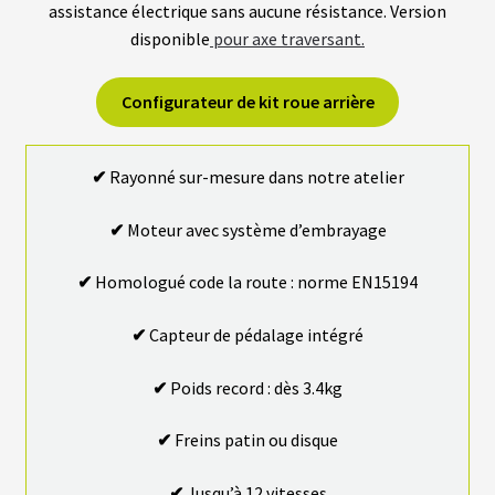
S
assistance électrique sans aucune résistance. Version
disponible
pour axe traversant.
vrir
S
U
Configurateur de kit roue arrière
P
enu
P
fant
O
R
✔
Rayonné sur-mesure dans notre atelier
T
S
✔
Moteur avec système d’embrayage
M
O
✔
Homologué code la route : norme EN15194
T
E
✔
Capteur de pédalage intégré
U
R
S
✔
Poids record : dès 3.4kg
R
O
U
✔
Freins patin ou disque
E
A
V
✔
Jusqu’à 12 vitesses
A