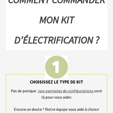
É
L
E
C
MON KIT
T
R
I
F
I
D’ÉLECTRIFICATION ?
C
A
T
I
O
N
CHOISISSEZ LE TYPE DE KIT
Pas de panique :
nos exemples de configurations
sont
là pour vous aider.
Encore un doute ? Notre équipe vous aide à choisir