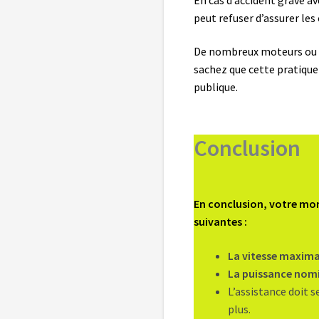
peut refuser d’assurer les
De nombreux moteurs ou é
sachez que cette pratiqu
publique.
Conclusion
En conclusion, votre mont
suivantes :
La vitesse maxima
La puissance nom
L’assistance doit s
plus.