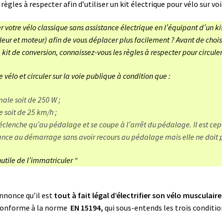
s règles à respecter afin d’utiliser un kit électrique pour vélo sur voi
 votre vélo classique sans assistance électrique en l’équipant d’un ki
ôleur et moteur) afin de vous déplacer plus facilement ? Avant de choi
e kit de conversion, connaissez-vous les règles à respecter pour circuler
e vélo et circuler sur la voie publique à condition que :
ale soit de 250 W ;
 soit de 25 km/h ;
déclenche qu’au pédalage et se coupe à l’arrêt du pédalage. Il est ce
ance au démarrage sans avoir recours au pédalage mais elle ne doit 
nutile de l’immatriculer “
nnonce qu’il est
tout à fait légal d’électrifier son vélo musculaire
conforme à la norme
EN 15194,
qui sous-entends
les trois condit