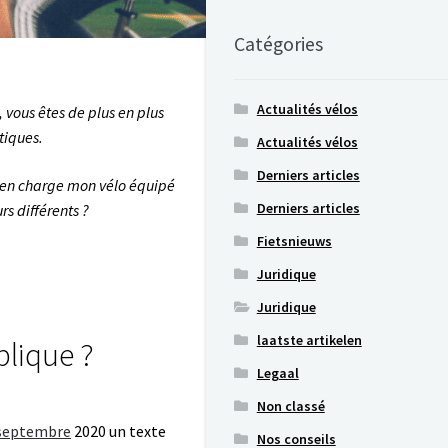
Catégories
Actualités vélos
vous êtes de plus en plus
tiques.
Actualités vélos
Derniers articles
re en charge mon vélo équipé
Derniers articles
rs différents ?
Fietsnieuws
Juridique
Juridique
laatste artikelen
blique ?
Legaal
Non classé
 septembre
2020 un texte
Nos conseils