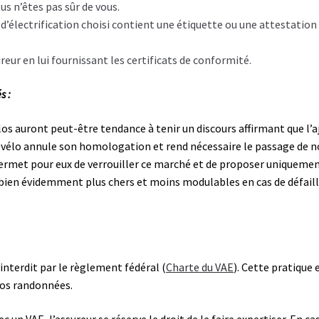
us n’êtes pas sûr de vous.
t d’électrification choisi contient une étiquette ou une attestatio
eur en lui fournissant les certificats de conformité.
s :
os auront peut-être tendance à tenir un discours affirmant que l’aj
re vélo annule son homologation et rend nécessaire le passage de 
ermet pour eux de verrouiller ce marché et de proposer uniquemen
t bien évidemment plus chers et moins modulables en cas de défaill
interdit par le règlement fédéral (
Charte du VAE
). Cette pratique 
 nos randonnées.
c un VAE, l’assureur se réserve le droit de le faire expertiser. En c