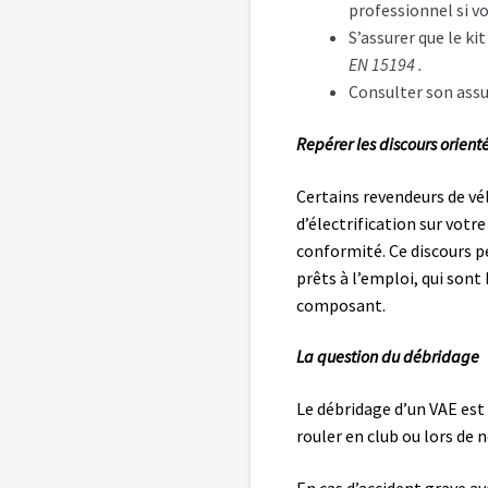
professionnel si vo
S’assurer que le ki
EN 15194 .
Consulter son assur
Repérer les discours orienté
Certains revendeurs de vél
d’électrification sur vot
conformité. Ce discours p
prêts à l’emploi, qui son
composant.
La question du débridage
Le débridage d’un VAE est 
rouler en club ou lors de
En cas d’accident grave ave