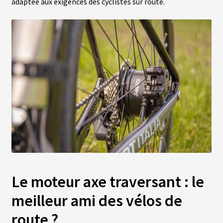
adaptée aux exigences des cyclistes sur route.
S
É
C
R
A
N
S
/
C
O
M
P
T
E
U
R
S
Le moteur axe traversant : le
P
N
meilleur ami des vélos de
E
U
route ?
S