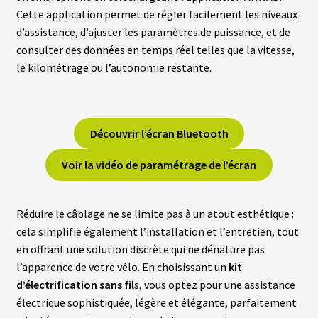
Cette application permet de régler facilement les niveaux
B
d’assistance, d’ajuster les paramètres de puissance, et de
A
T
consulter des données en temps réel telles que la vitesse,
T
le kilométrage ou l’autonomie restante.
E
R
I
E
S
T
Découvrir l’écran Bluetooth
R
A
P
Voir la vidéo de paramétrage de l’écran
È
Z
E
Réduire le câblage ne se limite pas à un atout esthétique :
cela simplifie également l’installation et l’entretien, tout
C
H
en offrant une solution discrète qui ne dénature pas
A
l’apparence de votre vélo. En choisissant un
kit
R
G
d’électrification sans fil
s, vous optez pour une assistance
E
électrique sophistiquée, légère et élégante, parfaitement
U
R