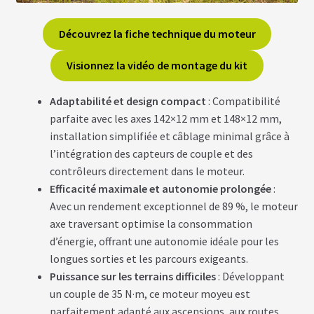
fant
U
R
S
Découvrez la fiche technique du moteur
Visionnez la vidéo de montage du kit
vrir
B
A
T
enu
Adaptabilité et design compact
: Compatibilité
T
fant
parfaite avec les axes 142×12 mm et 148×12 mm,
E
R
installation simplifiée et câblage minimal grâce à
I
E
l’intégration des capteurs de couple et des
S
contrôleurs directement dans le moteur.
Efficacité maximale et autonomie prolongée
:
vrir
É
Avec un rendement exceptionnel de 89 %, le moteur
Q
axe traversant optimise la consommation
U
enu
I
d’énergie, offrant une autonomie idéale pour les
fant
P
longues sorties et les parcours exigeants.
E
M
Puissance sur les terrains difficiles
: Développant
E
un couple de 35 N·m, ce moteur moyeu est
N
T
parfaitement adapté aux ascensions, aux routes