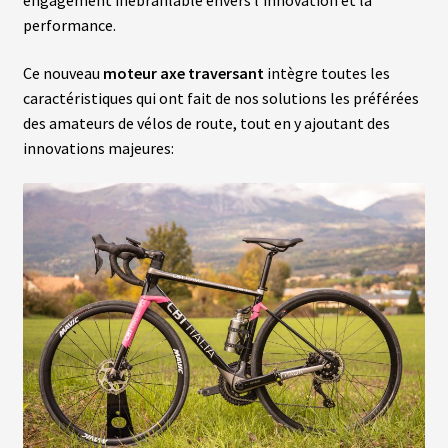
performance.
A
C
T
Ce nouveau
moteur axe traversant
intègre toutes les
U
caractéristiques qui ont fait de nos solutions les préférées
A
L
des amateurs de vélos de route, tout en y ajoutant des
I
T
innovations majeures:
É
S
L
A
N
G
U
E
S
vrir
M
O
T
enu
E