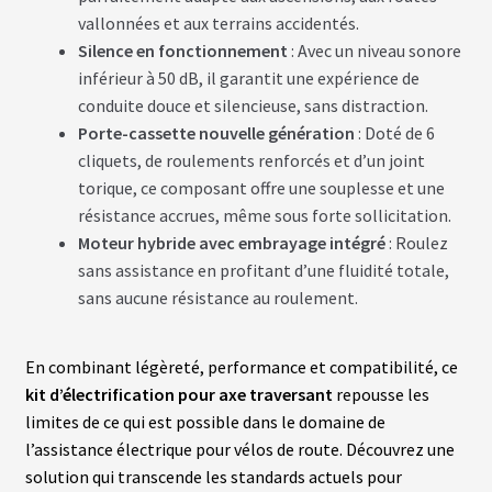
S
vallonnées et aux terrains accidentés.
Silence en fonctionnement
: Avec un niveau sonore
vrir
S
inférieur à 50 dB, il garantit une expérience de
U
conduite douce et silencieuse, sans distraction.
P
enu
P
Porte-cassette nouvelle génération
: Doté de 6
fant
O
cliquets, de roulements renforcés et d’un joint
R
T
torique, ce composant offre une souplesse et une
S
résistance accrues, même sous forte sollicitation.
Moteur hybride avec embrayage intégré
: Roulez
M
sans assistance en profitant d’une fluidité totale,
O
sans aucune résistance au roulement.
T
E
U
R
En combinant légèreté, performance et compatibilité, ce
S
R
kit d’électrification pour axe traversant
repousse les
O
U
limites de ce qui est possible dans le domaine de
E
l’assistance électrique pour vélos de route. Découvrez une
A
V
solution qui transcende les standards actuels pour
A