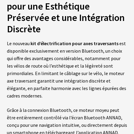
T
pour une Esthétique
T
E
Préservée et une Intégration
R
I
Discrète
E
S
T
E
Le nouveau
kit d’électrification pour axes traversants
est
S
L
disponible exclusivement en version Bluetooth, un choix
A
qui offre des avantages considérables, notamment pour
les vélos de route où l’esthétique et la légèreté sont
primordiales. En limitant le câblage sur le vélo, le moteur
B
A
axe traversant garantit une intégration discrète et
T
T
élégante, en parfaite harmonie avec les lignes épurées des
E
cadres modernes.
R
I
E
Grâce à la connexion Bluetooth, ce moteur moyeu peut
S
O
être entièrement contrôlé via l’écran Bluetooth ANNAD,
E
conçu pour une navigation intuitive, ou directement depuis
M
un smartphone en téléchargeant l’application ANNAD.