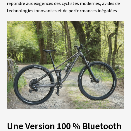
répondre aux exigences des cyclistes modernes, avides de
N
T
technologies innovantes et de performances inégalées.
M
O
T
E
U
R
S
R
O
U
E
A
R
R
I
È
R
E
Une Version 100 % Bluetooth
B
A