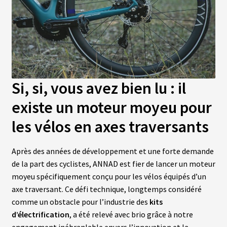
L
A
S
O
C
I
É
Si, si, vous avez bien lu : il
T
É
existe un moteur moyeu pour
les vélos en axes traversants
N
O
S
B
Après des années de développement et une forte demande
O
de la part des cyclistes, ANNAD est fier de lancer un moteur
U
T
moyeu spécifiquement conçu pour les vélos équipés d’un
I
axe traversant. Ce défi technique, longtemps considéré
Q
U
comme un obstacle pour l’industrie des
kits
E
S
d’électrification
, a été relevé avec brio grâce à notre
engagement inébranlable envers l’innovation et la