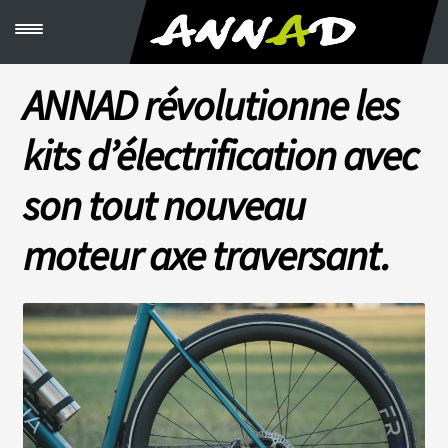
M
e
n
u
ANNAD révolutionne les
C
R
kits d’électrification avec
É
E
R
son tout nouveau
S
O
N
moteur axe traversant.
K
I
T
V
É
L
O
S
C
B
T