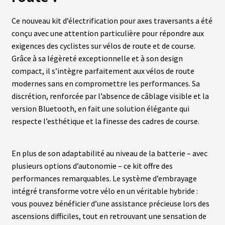
Ce nouveau kit d’électrification pour axes traversants a été
C
conçu avec une attention particulière pour répondre aux
Â
B
exigences des cyclistes sur vélos de route et de course.
L
Grâce à sa légèreté exceptionnelle et à son design
E
S
compact, il s’intègre parfaitement aux vélos de route
modernes sans en compromettre les performances. Sa
discrétion, renforcée par l’absence de câblage visible et la
A
C
version Bluetooth, en fait une solution élégante qui
C
respecte l’esthétique et la finesse des cadres de course.
E
S
S
O
En plus de son adaptabilité au niveau de la batterie – avec
I
R
plusieurs options d’autonomie – ce kit offre des
E
S
performances remarquables. Le système d’embrayage
intégré transforme votre vélo en un véritable hybride :
vous pouvez bénéficier d’une assistance précieuse lors des
N
ascensions difficiles, tout en retrouvant une sensation de
O
S