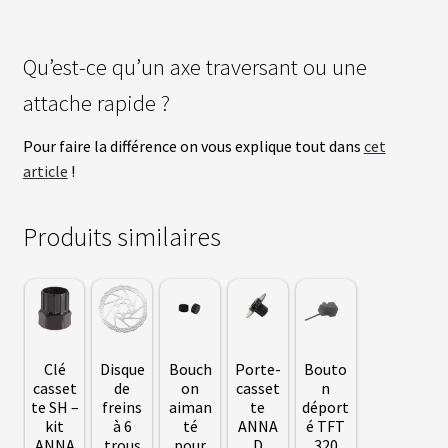
S
vrir
Qu’est-ce qu’un axe traversant ou une
S
U
P
attache rapide ?
enu
P
fant
O
Pour faire la différence on vous explique tout dans
cet
R
T
article
!
S
Produits similaires
M
O
T
E
U
R
S
R
O
Clé
Disque
Bouch
Porte-
Bouto
U
casset
de
on
casset
n
E
te SH –
freins
aiman
te
déport
A
kit
à 6
té
ANNA
é TFT
V
ANNA
trous
pour
D
320
A