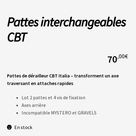
Pattes interchangeables
L
A
S
O
CBT
C
I
É
T
,00
€
70
É
N
Pattes de dérailleur CBT Italia – transforment un axe
O
traversant en attaches rapides
S
B
O
Lot 2 pattes et 4 vis de fixation
U
T
Axes arrière
I
Incompatible MYSTERO et GRAVELS
Q
U
E
En stock
S