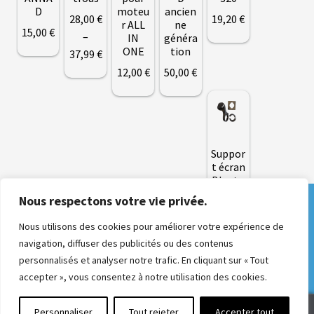
N
D
moteu
ancien
28
,00
€
19
,20
€
T
r ALL
ne
15
,00
€
–
IN
généra
ONE
tion
Plage
37,99
€
M
de
12
,00
€
50
,00
€
O
Ce
T
prix :
E
produit
Ce
28
,00
€
U
R
a
produit
à
S
plusieurs
a
37,99 €
R
Suppor
O
variations.
plusieurs
U
t écran
Les
variations.
E
Blueto
A
options
Les
oth /
R
Nous respectons votre vie privée.
Derniers jours pour commander un kit et
smart
peuvent
options
R
phone
le faire installer pendant la Semaine Fédérale
I
être
peuvent
Nous utilisons des cookies pour améliorer votre expérience de
È
à Château-Gontier du 2 au 9 août ! Bénéficiez
35
,00
€
choisies
R
navigation, diffuser des publicités ou des contenus
être
E
d'offres exceptionnelles pour l'événement.
personnalisés et analyser notre trafic. En cliquant sur « Tout
sur
choisies
Ignorer
accepter », vous consentez à notre utilisation des cookies.
la
sur
page
la
B
A
0
Personnaliser
Tout rejeter
Accepter tout
du