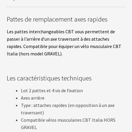
fant
U
R
S
Pattes de remplacement axes rapides
vrir
B
Les pattes interchangeables CBT vous permettent de
A
passer à l’arrière d’un axe traversant à des attaches
T
enu
T
rapides.
Compatible
pour équiper un vélo musculaire CBT
fant
E
Italia (hors model GRAVEL).
R
I
E
S
Les caractéristiques techniques
vrir
É
Lot 2 pattes et 4 vis de fixation
Q
U
enu
Axes arrière
I
fant
Type : attaches rapides (en opposition à un axe
P
E
traversant)
M
E
Compatible vélos musculaires CBT Italia HORS
N
GRAVEL
T