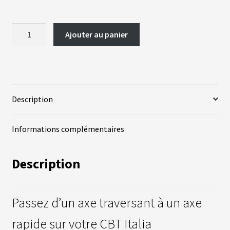
A
C
quantité
T
Ajouter au panier
de
U
A
Pattes
L
I
interchangeables
T
CBT
É
S
Description
L
Informations complémentaires
A
N
G
U
Description
E
S
vrir
Passez d’un axe traversant à un axe
M
O
T
rapide sur votre CBT Italia
enu
E