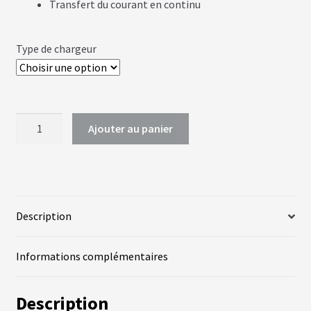
Transfert du courant en continu
A
C
T
Type de chargeur
U
A
L
I
T
É
quantité
S
Ajouter au panier
de
Chargeurs
L
ALL
A
N
IN
G
ONE
U
Description
E
S
Informations complémentaires
vrir
M
O
T
Description
enu
E