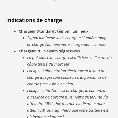
S
vrir
S
Indications de charge
U
P
enu
P
Chargeur Standard : témoin lumineux
fant
O
Signal lumineux sur le chargeur : lumière rouge
R
T
en charge / lumière verte chargement complet
S
Chargeur PD : valeurs dégressives
La puissance de charge est affichée sur l’écran du
M
câble tressé du chargeur
O
Lorsque l’alimentation électrique et le port de
T
E
charge intégré sont connectés, la puissance de
U
charge y est visible en bleu
R
S
Lorsque la batterie est en charge, le numéro de
R
O
puissance doit progressivement baisser jusqu’à
U
atteindre “0W”. Une fois que l’indicateur aura
E
A
atteint 0W, cela signifiera que votre batterie est
V
pleinement chargée !
A