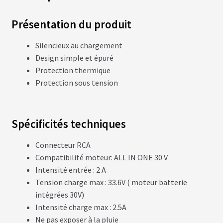
fant
U
R
S
Présentation du produit
Silencieux au chargement
vrir
B
Design simple et épuré
A
T
Protection thermique
enu
T
Protection sous tension
fant
E
R
I
E
S
Spécificités techniques
vrir
Connecteur RCA
É
Q
Compatibilité moteur: ALL IN ONE 30 V
U
enu
Intensité entrée : 2 A
I
fant
P
Tension charge max : 33.6V ( moteur batterie
E
M
intégrées 30V)
E
Intensité charge max : 2.5A
N
T
Ne pas exposer à la pluie