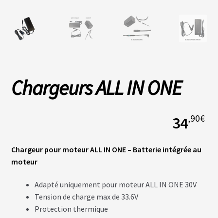
L
A
S
O
C
I
É
Chargeurs ALL IN ONE
T
É
,90
€
34
N
O
S
B
Chargeur pour moteur ALL IN ONE – Batterie intégrée au
O
U
moteur
T
I
Q
Adapté uniquement pour moteur ALL IN ONE 30V
U
Tension de charge max de 33.6V
E
S
Protection thermique