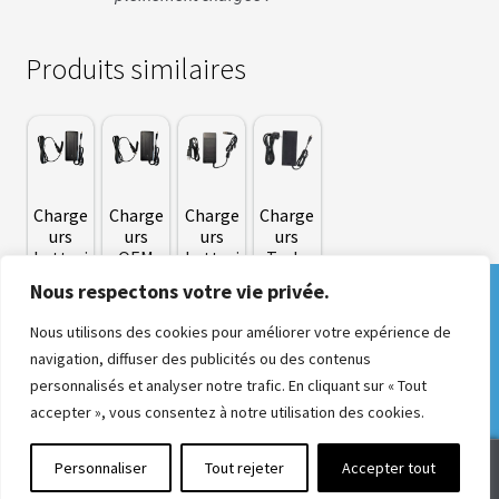
N
T
Produits similaires
M
O
T
E
U
R
S
Charge
Charge
Charge
Charge
R
urs
urs
urs
urs
O
batteri
OEM
batteri
Tesla
U
e
e CBT
E
Nous respectons votre vie privée.
34
,90
€
34
,90
€
Derniers jours pour commander un kit et
A
Trapèz
88
,00
€
R
e
le faire installer pendant la Semaine Fédérale
Nous utilisons des cookies pour améliorer votre expérience de
R
Ce
à Château-Gontier du 2 au 9 août ! Bénéficiez
I
34
,90
€
navigation, diffuser des publicités ou des contenus
produit
È
d'offres exceptionnelles pour l'événement.
personnalisés et analyser notre trafic. En cliquant sur « Tout
R
a
E
Ignorer
accepter », vous consentez à notre utilisation des cookies.
plusieurs
variations.
0
Personnaliser
Tout rejeter
Accepter tout
B
Les
A