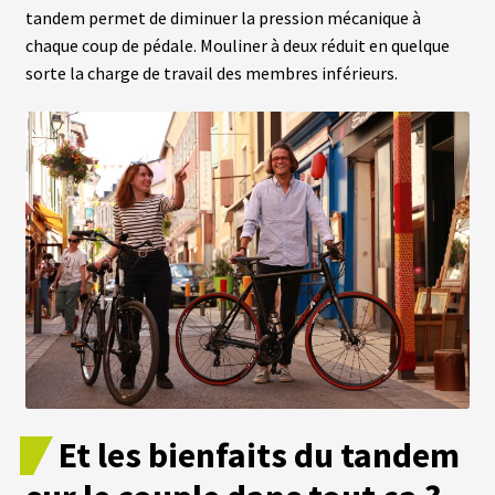
tandem permet de diminuer la pression mécanique à
A
chaque coup de pédale. Mouliner à deux réduit en quelque
C
sorte la charge de travail des membres inférieurs.
T
U
A
L
I
T
É
S
L
A
N
G
U
E
S
vrir
M
Et les bienfaits du tandem
O
T
enu
E