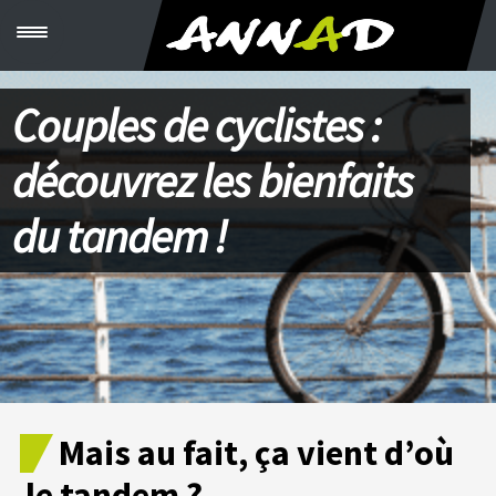
M
e
n
u
Couples de cyclistes :
C
R
É
découvrez les bienfaits
E
R
S
du tandem !
O
N
K
I
T
V
É
L
O
S
Mais au fait, ça vient d’où
C
B
le tandem ?
T