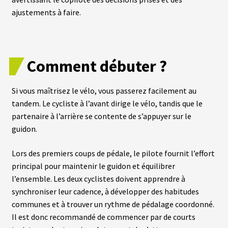
S
ajustements à faire.
vrir
S
U
P
enu
P
Comment débuter ?
fant
O
R
T
Si vous maîtrisez le vélo, vous passerez facilement au
S
tandem. Le cycliste à l’avant dirige le vélo, tandis que le
partenaire à l’arrière se contente de s’appuyer sur le
M
guidon.
O
T
E
Lors des premiers coups de pédale, le pilote fournit l’effort
U
R
principal pour maintenir le guidon et équilibrer
S
l’ensemble. Les deux cyclistes doivent apprendre à
R
O
synchroniser leur cadence, à développer des habitudes
U
E
communes et à trouver un rythme de pédalage coordonné.
A
Il est donc recommandé de commencer par de courts
V
A