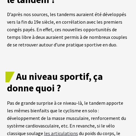
D’après nos sources, les tandems auraient été développés
L
vers la fin du 19e siècle, en corrélation avec les premiers
A
S
congés payés. En effet, ces nouvelles opportunités de
O
C
temps libre à deux auraient permis à de nombreux couples
I
de se retrouver autour d’une pratique sportive en duo.
É
T
É
Au niveau sportif, ça
N
O
S
donne quoi ?
B
O
U
Pas de grande surprise à ce niveau-là, le tandem apporte
T
I
les mêmes bienfaits que le cyclisme en solo :
Q
développement de la masse musculaire, renforcement du
U
E
système cardiovasculaire, etc. En revanche, si le vélo
S
classique soulage
les articulations
du poids du corps, le