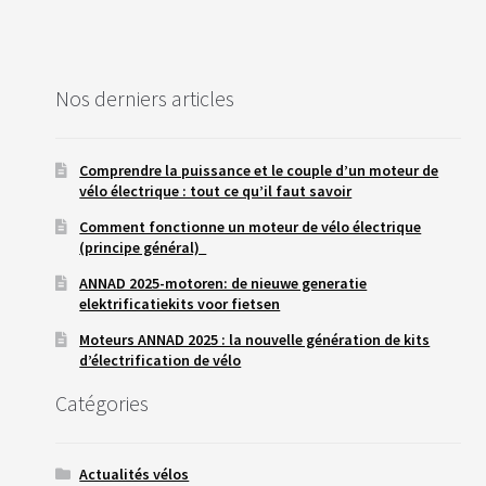
l’article
T
T
E
R
I
Nos derniers articles
E
S
T
E
S
Comprendre la puissance et le couple d’un moteur de
L
vélo électrique : tout ce qu’il faut savoir
A
Comment fonctionne un moteur de vélo électrique
(principe général)
B
A
ANNAD 2025-motoren: de nieuwe generatie
T
elektrificatiekits voor fietsen
T
E
Moteurs ANNAD 2025 : la nouvelle génération de kits
R
d’électrification de vélo
I
E
Catégories
S
O
E
M
Actualités vélos