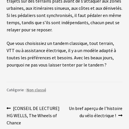
trajets sur des terrains plats avant de s’attaquer aux zones
N
urbaines, aux itinéraires sinueux, aux côtes et aux dénivelés.
T
Si les pédaliers sont synchronisés, il faut pédaler en même
temps, tandis que s’ils sont indépendants, chacun peut se
M
relayer pour se reposer.
O
T
E
Que vous choisissiez un tandem classique, tout terrain,
U
R
VTT ou à assistance électrique, il y a un modèle adapté à
S
toutes les préférences et besoins. Avec les beaux jours,
R
O
pourquoi ne pas vous laisser tenter par le tandem ?
U
E
A
R
R
Catégorie :
Non classé
I
È
R
E
Navigation
Article
Article
[CONSEIL DE LECTURE]
Un bref aperçu de l’histoire
précédent :
suivant :
HG WELLS, The Wheels of
du vélo électrique !
de
B
Chance
A