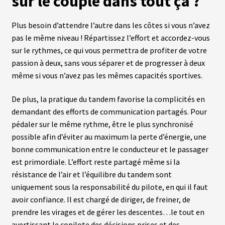
sur le couple dans tout ça ?
fant
U
R
S
Plus besoin d’attendre l’autre dans les côtes si vous n’avez
pas le même niveau ! Répartissez l’effort et accordez-vous
vrir
sur le rythmes, ce qui vous permettra de profiter de votre
B
A
passion à deux, sans vous séparer et de progresser à deux
T
enu
même si vous n’avez pas les mêmes capacités sportives.
T
fant
E
R
De plus, la pratique du tandem favorise la complicités en
I
E
demandant des efforts de communication partagés. Pour
S
pédaler sur le même rythme, être le plus synchronisé
possible afin d’éviter au maximum la perte d’énergie, une
vrir
É
bonne communication entre le conducteur et le passager
Q
est primordiale. L’effort reste partagé même si la
U
enu
I
résistance de l’air et l’équilibre du tandem sont
fant
P
uniquement sous la responsabilité du pilote, en qui il faut
E
M
avoir confiance. Il est chargé de diriger, de freiner, de
E
N
prendre les virages et de gérer les descentes…le tout en
T
avertissant le copilote des décisions prises et des