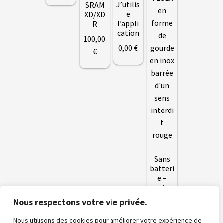
J’utilis
SRAM
e
XD/XD
A
l’appli
R
C
cation
T
100
,00
U
0
,00
€
A
€
L
I
T
É
S
L
A
N
G
U
Sans
E
S
batteri
e –
moteu
vrir
r ALL
M
Nous respectons votre vie privée.
O
IN
T
ONE
enu
Nous utilisons des cookies pour améliorer votre expérience de
E