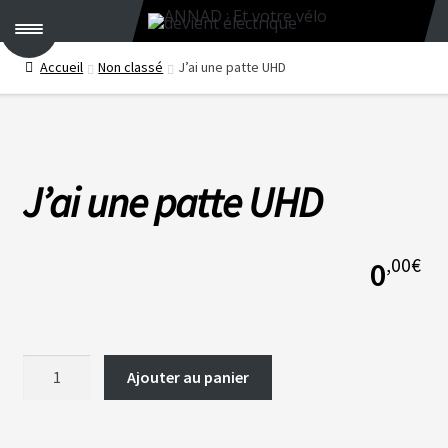
M
e
n
Accueil
Non classé
J’ai une patte UHD
u
C
R
É
E
R
J’ai une patte UHD
S
O
N
K
I
,00
€
0
T
V
É
L
quantité
Ajouter au panier
O
de
S
C
J'ai
B
une
T