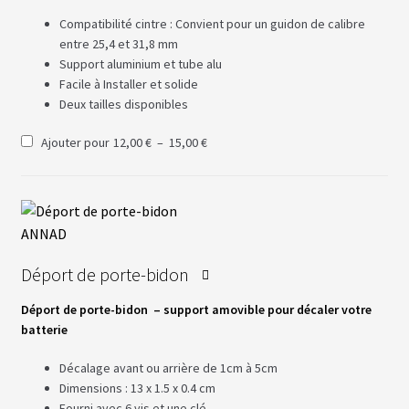
Compatibilité cintre : Convient pour un guidon de calibre
A
entre 25,4 et 31,8 mm
C
T
Support aluminium et tube alu
U
Facile à Installer et solide
A
L
Deux tailles disponibles
I
T
Plage
Ajouter pour
12
,00
€
–
15,00
€
É
de
S
prix :
12
,00
€
à
15,00 €
L
A
N
G
Déport de porte-bidon
U
E
S
Déport de porte-
bidon –
support
amovible pour décaler votre
batterie
vrir
M
Décalage avant ou arrière de 1cm à 5cm
O
Dimensions : 13 x 1.5 x 0.4 cm
T
enu
E
Fourni avec 6 vis et une clé