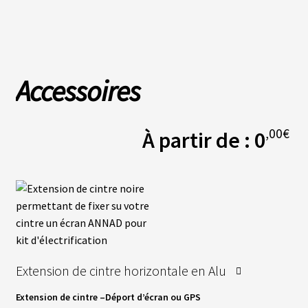
L
A
S
O
Accessoires
C
I
É
T
É
,00
€
À partir de :
0
N
O
S
B
O
U
T
I
Q
U
Extension de cintre horizontale en Alu
E
S
Extension de cintre
–
Déport d’écran
ou
GPS