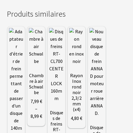
S
Produits similaires
vrir
S
U
P
enu
P
fant
O
R
T
S
M
Chamb
Rayon
O
T
re à air
Inox
E
Schwal
rond
U
be
noir
R
2,3/2
S
7
,99
€
mm
R
–
O
(x4)
Disque
U
Plage
8,99
€
s de
4
,80
€
E
A
de
freins
Disque
V
RT-
Ce
prix :
A
s de