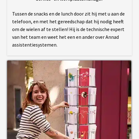
S
E
Tussen de snacks en de lunch door zit hij met u aan de
R
V
telefoon, en met het gereedschap dat hij nodig heeft
I
om de wielen af te stellen! Hij is de technische expert
C
E
van het team en weet het een en ander over Annad
S
assistentiesystemen.
C
H
O
I
S
I
R
S
O
N
K
I
T
C