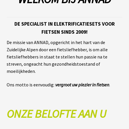
L
A
DE SPECIALIST IN ELEKTRIFICATIESETS VOOR
S
O
FIETSEN SINDS 2009!
C
I
De missie van ANNAD, opgericht in het hart van de
É
T
Zuidelijke Alpen door een fietsliefhebber, is om alle
É
fietsliefhebbers in staat te stellen hun passie na te
streven, ongeacht hun gezondheidstoestand of
N
moeilijkheden.
O
S
B
Ons motto is eenvoudig:
vergroot uw plezier in fietsen
.
O
U
T
I
Q
ONZE BELOFTE AAN U
U
E
S