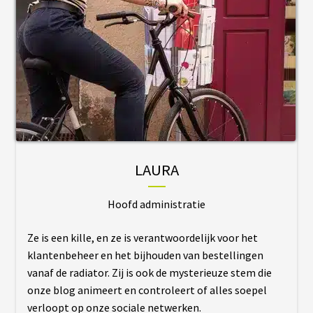
O
N
S
E
I
L
S
&
N
O
T
I
C
E
S
LAURA
Hoofd administratie
F
.
A
Ze is een kille, en ze is verantwoordelijk voor het
.
Q
klantenbeheer en het bijhouden van bestellingen
K
I
vanaf de radiator. Zij is ook de mysterieuze stem die
T
onze blog animeert en controleert of alles soepel
D
’
verloopt op onze sociale netwerken.