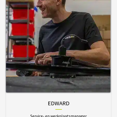
C
Â
B
L
E
S
A
C
C
E
S
S
O
I
R
E
S
EDWARD
N
O
Service- en werkplaatsmanager
S