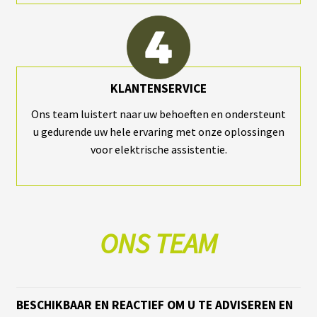
T
T
E
R
I
E
S
T
KLANTENSERVICE
E
S
Ons team luistert naar uw behoeften en ondersteunt
L
A
u gedurende uw hele ervaring met onze oplossingen
voor elektrische assistentie.
B
A
T
T
E
R
ONS TEAM
I
E
S
O
E
M
BESCHIKBAAR EN REACTIEF OM U TE ADVISEREN EN