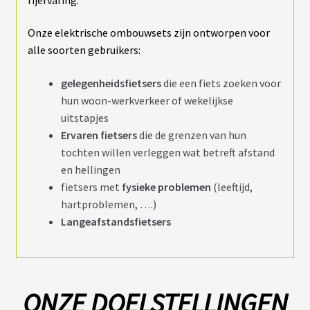
fant
U
R
S
Onze elektrische ombouwsets zijn ontworpen voor
alle soorten gebruikers:
vrir
B
gelegenheidsfietsers
die een fiets zoeken voor
A
T
enu
hun woon-werkverkeer of wekelijkse
T
fant
E
uitstapjes
R
Ervaren fietsers
die de grenzen van hun
I
E
tochten willen verleggen wat betreft afstand
S
en hellingen
fietsers met
fysieke problemen
(leeftijd,
vrir
É
hartproblemen, ….)
Q
Langeafstandsfietsers
U
enu
I
fant
P
E
M
E
N
ONZE DOELSTELLINGEN
T