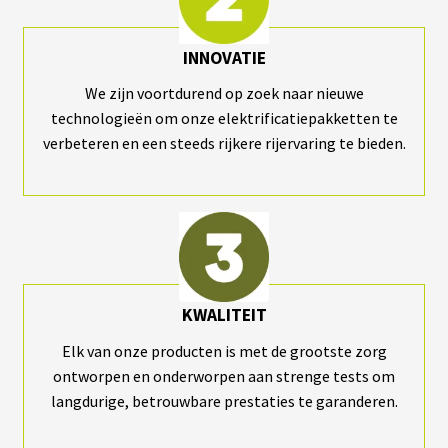
N
T
INNOVATIE
M
We zijn voortdurend op zoek naar nieuwe
O
technologieën om onze elektrificatiepakketten te
T
E
verbeteren en een steeds rijkere rijervaring te bieden.
U
R
S
R
O
U
E
A
R
R
KWALITEIT
I
È
R
Elk van onze producten is met de grootste zorg
E
ontworpen en onderworpen aan strenge tests om
langdurige, betrouwbare prestaties te garanderen.
B
A