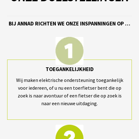
S
vrir
S
BIJ ANNAD RICHTEN WE ONZE INSPANNINGEN OP …
U
P
enu
P
fant
O
R
T
S
TOEGANKELIJKHEID
M
O
Wij maken elektrische ondersteuning toegankelijk
T
voor iedereen, of u nu een toerfietser bent die op
E
U
zoek is naar avontuur of een fietser die op zoek is
R
naar een nieuwe uitdaging.
S
R
O
U
E
A
V
A