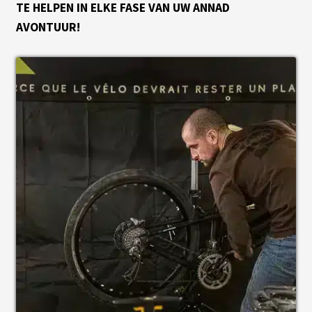
TE HELPEN IN ELKE FASE VAN UW ANNAD
B
AVONTUUR!
A
T
T
E
R
I
E
S
T
R
A
P
È
Z
E
C
H
A
R
G
E
U
R