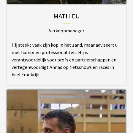
S
MATHIEU
É
C
Verkoopmanager
R
A
N
Hij steekt vaak zijn kop in het zand, maar adviseert u
S
/
met humor en professionaliteit. Hij is
C
verantwoordelijk voor profs en partnerschappen en
O
M
vertegenwoordigt Annad op fietsshows en races in
P
heel Frankrijk.
T
E
U
R
S
P
N
E
U
S