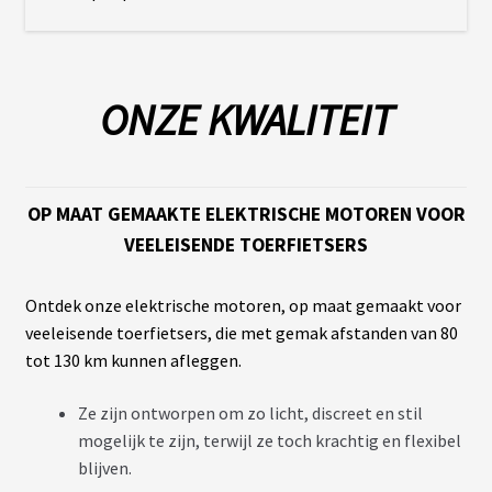
É
L
E
C
T
R
ONZE KWALITEIT
I
F
I
C
A
T
OP MAAT GEMAAKTE ELEKTRISCHE MOTOREN VOOR
I
O
VEELEISENDE TOERFIETSERS
N
Ontdek onze elektrische motoren, op maat gemaakt voor
veeleisende toerfietsers, die met gemak afstanden van 80
tot 130 km kunnen afleggen.
Ze zijn ontworpen om zo licht, discreet en stil
mogelijk te zijn, terwijl ze toch krachtig en flexibel
blijven.