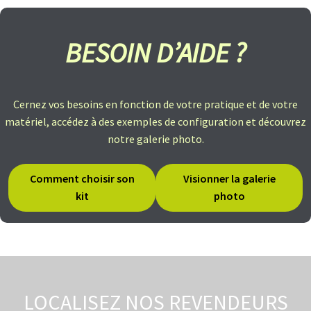
B
A
BESOIN D’AIDE ?
T
T
E
R
I
E
Cernez vos besoins en fonction de votre pratique et de votre
S
matériel, accédez à des exemples de configuration et découvrez
T
R
notre galerie photo.
A
P
È
Comment choisir son
Visionner la galerie
Z
E
kit
photo
C
H
A
R
G
E
LOCALISEZ NOS REVENDEURS
U
R