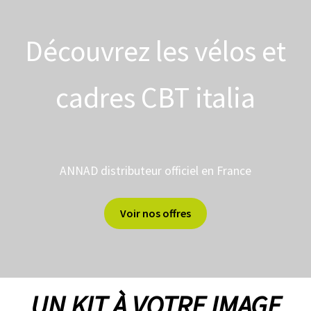
É
L
E
C
Découvrez les vélos et
T
R
I
F
cadres CBT italia
I
C
A
T
I
O
N
ANNAD distributeur officiel en France
Voir nos offres
UN KIT À VOTRE IMAGE