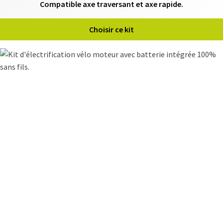
Compatible axe traversant et axe rapide.
N
T
Choisir ce kit
M
O
T
E
U
R
S
R
O
U
E
A
R
R
I
È
R
E
B
A