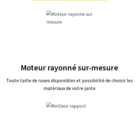
C
Â
B
L
E
S
A
C
Moteur rayonné sur-mesure
C
E
S
Toute taille de roues disponibles et possibilité de choisir les
S
matériaux de votre jante
O
I
R
E
S
N
O
S