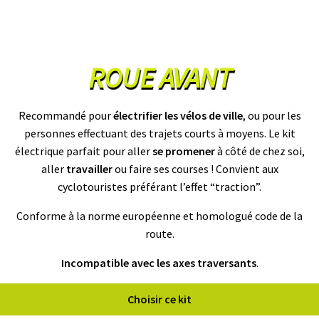
T
T
E
R
I
E
ROUE AVANT
S
T
E
S
Recommandé pour
électrifier les vélos de ville
, ou pour les
L
A
personnes effectuant des trajets courts à moyens. Le kit
électrique parfait pour aller
se promener
à côté de chez soi,
aller
travailler
ou faire ses courses ! Convient aux
B
A
cyclotouristes préférant l’effet “traction”.
T
T
Conforme à la norme européenne et homologué code de la
E
R
route.
I
E
Incompatible avec les axes traversants
.
S
O
E
Choisir ce kit
M