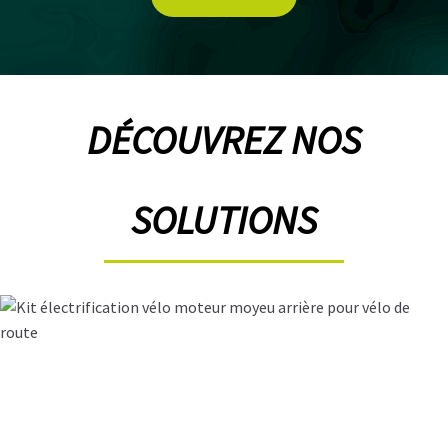
L
A
S
O
C
DÉCOUVREZ NOS
I
É
T
É
SOLUTIONS
N
O
S
B
O
U
T
I
Q
U
E
S