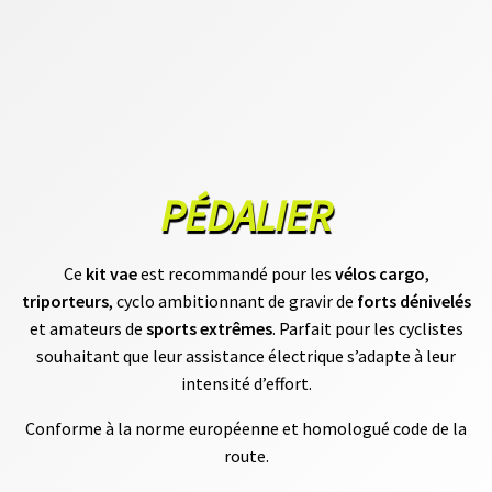
S
vrir
S
U
P
enu
P
fant
O
R
T
S
PÉDALIER
M
Ce
kit vae
est recommandé pour les
vélos cargo
,
O
T
triporteurs
, cyclo ambitionnant de gravir de
forts dénivelés
E
et amateurs de
sports extrêmes
. Parfait pour les cyclistes
U
R
souhaitant que leur assistance électrique s’adapte à leur
S
intensité d’effort.
R
O
U
Conforme à la norme européenne et homologué code de la
E
route.
A
V
A