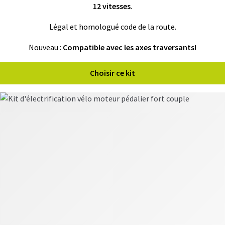
fant
12 vitesses
.
U
R
S
Légal et homologué code de la route.
vrir
Nouveau :
Compatible avec les axes traversants!
B
A
T
enu
Choisir ce kit
T
fant
E
R
I
E
S
vrir
É
Q
U
enu
I
fant
P
E
M
E
N
T