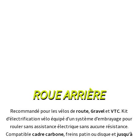
A
C
T
U
A
L
I
T
É
S
L
A
N
G
ROUE ARRIÈRE
U
E
S
Recommandé pour les vélos de
route
,
Gravel
et
VTC
. Kit
d’électrification vélo équipé d’un système d’embrayage pour
vrir
M
rouler sans assistance électrique sans aucune résistance.
O
T
enu
Compatible
cadre carbone
, freins patin ou disque et
jusqu’à
E