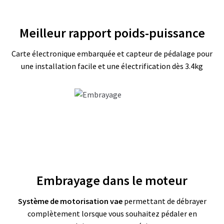
S
E
R
Meilleur rapport poids-puissance
V
I
C
Carte électronique embarquée et capteur de pédalage pour
E
S
une installation facile et une électrification dès 3.4kg
C
H
O
I
S
I
R
S
O
N
K
Embrayage dans le moteur
I
T
Système de motorisation vae
permettant de débrayer
complètement lorsque vous souhaitez pédaler en
C