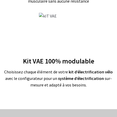
musculaire sans aucune résistance
O
N
S
E
I
L
S
&
N
O
T
I
C
E
Kit VAE 100% modulable
S
Choisissez chaque élément de votre
kit d’électrification vélo
F
avec le configurateur pour un
système d’électrification
sur-
.
mesure et adapté à vos besoins.
A
.
Q
K
I
T
D
’