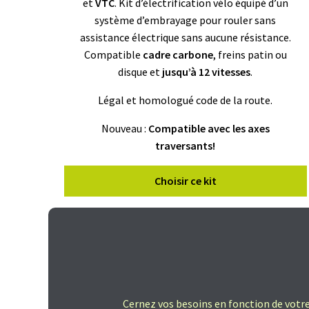
et
VTC
. Kit d’électrification vélo équipé d’un
système d’embrayage pour rouler sans
assistance électrique sans aucune résistance.
Compatible
cadre carbone
, freins patin ou
disque et
jusqu’à 12 vitesses
.
Légal et homologué code de la route.
Nouveau :
Compatible avec les axes
traversants!
Choisir ce kit
Cernez vos besoins en fonction de votre